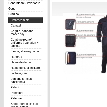
Generatoare / Invertoare
Genti
Gradina
Imbracaminte
Camasi
Cagule, bandana,
masca sky
Combinezoane/
uniforme ( pantalon +
jacheta)
Esarfe, shemag camo
Hanorac
Haine de dama
Haine de copii militare
Jachete, Geci
Lenjerie termica
functionala
Palarii
Pantaloni
Pelerine
Sepci, berete, caciuli