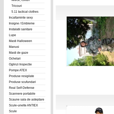
fleece, coifuri
Tricouri
5.11 tactical clothes
Incaltaminte sexy
Insigne / Embleme
Instalatii sanitare
Lupe
Masti Halloween
Manusi
Masti de gaze
Ochelari
Oglinzi Inspectie
Pompe ATEX
Produse resigilate
Produse scufundari
Real Self-Defense
Scannere portabile
Scaune sala de asteptare
Scule-unelte ANTIEX
Scule