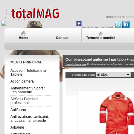
Informatii si com
Ne gasiti pe Facebook
Home
Contact
Termeni si conditii
Combinezoane/ uniforme ( pantalon + ja
MENIU PRINCIPAL
Home
Imbracaminte
Combinezoane/ uniforme ( pantalon + jacheta)
Accesorii Telefoane si
Tablete
ordoneaza dupa
Action camera
Antrenament / Sport /
Echipamente
AirSoft / Paintball
profesional
Antifoane
Antirozatoare, anticaini,
antipasari, antiinsecte
Arbalete