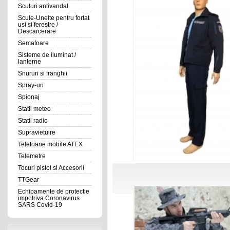
Scuturi antivandal
Scule-Unelte pentru fortat
usi si ferestre /
Descarcerare
Semafoare
Sisteme de iluminat /
lanterne
Snururi si franghii
Spray-uri
Spionaj
Statii meteo
Statii radio
Supravietuire
Telefoane mobile ATEX
Telemetre
Tocuri pistol si Accesorii
TTGear
Echipamente de protectie
impotriva Coronavirus
SARS Covid-19