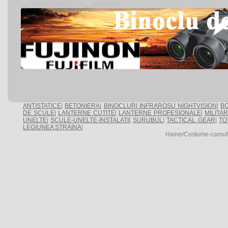
ANTISTATICE
|
BETONIERA
|
BINOCLURI INFRAROSU NIGHTVISION
|
BO
DE SCULE
|
LANTERNE CUTITE
|
LANTERNE PROFESIONALE
|
MILITA
UNELTE
|
SCULE-UNELTE-INSTALATII
SURUBUL
|
TACTICAL GEAR
|
TO
LEGIUNEA STRAINA
|
Haine/Costume-camufla