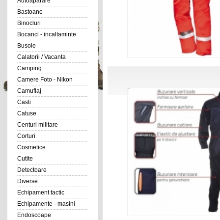
Autoaparare
Bastoane
Binocluri
Bocanci - incaltaminte
Busole
Calatorii / Vacanta
Camping
Camere Foto - Nikon
Camuflaj
Casti
Catuse
Centuri militare
Corturi
Cosmetice
Cutite
Detectoare
Diverse
Echipament tactic
Echipamente - masini
Endoscoape