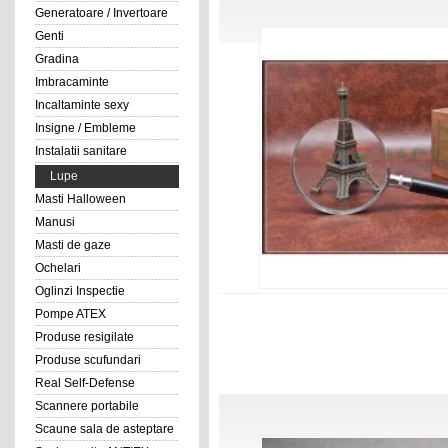
Generatoare / Invertoare
Genti
Gradina
Imbracaminte
Incaltaminte sexy
Insigne / Embleme
Instalatii sanitare
Lupe
Masti Halloween
Manusi
Masti de gaze
Ochelari
Oglinzi Inspectie
Pompe ATEX
Produse resigilate
Produse scufundari
Real Self-Defense
Scannere portabile
Scaune sala de asteptare