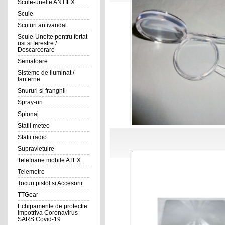
Scule-unelte ANTIEX
Scule
Scuturi antivandal
Scule-Unelte pentru fortat
usi si ferestre /
Descarcerare
Semafoare
Sisteme de iluminat /
lanterne
Snururi si franghii
Spray-uri
Spionaj
Statii meteo
Statii radio
Supravietuire
Telefoane mobile ATEX
Telemetre
Tocuri pistol si Accesorii
TTGear
Echipamente de protectie
impotriva Coronavirus
SARS Covid-19