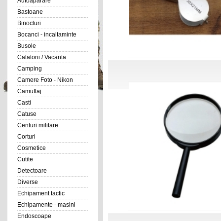
Autoaparare
Bastoane
Binocluri
Bocanci - incaltaminte
Busole
Calatorii / Vacanta
Camping
Camere Foto - Nikon
Camuflaj
Casti
Catuse
Centuri militare
Corturi
Cosmetice
Cutite
Detectoare
Diverse
Echipament tactic
Echipamente - masini
Endoscoape