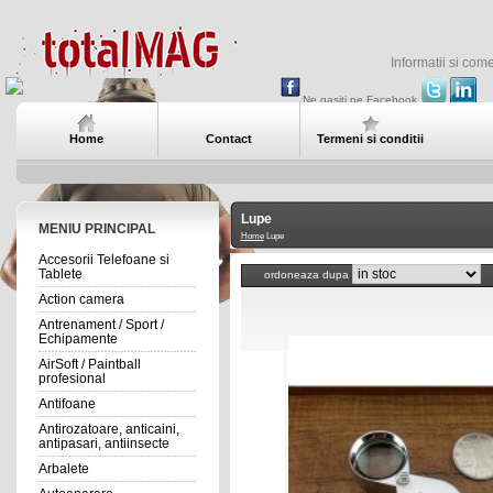
Informatii si com
Ne gasiti pe Facebook
Home
Contact
Termeni si conditii
Lupe
MENIU PRINCIPAL
Home
Lupe
Accesorii Telefoane si
Tablete
ordoneaza dupa
Action camera
Antrenament / Sport /
Echipamente
AirSoft / Paintball
profesional
Antifoane
Antirozatoare, anticaini,
antipasari, antiinsecte
Arbalete