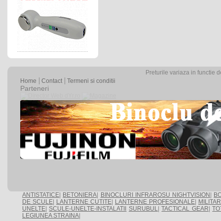
Preturile variaza in functie 
Home
Contact
Termeni si conditii
Parteneri
ANTISTATICE
|
BETONIERA
|
BINOCLURI INFRAROSU NIGHTVISION
|
BO
DE SCULE
|
LANTERNE CUTITE
|
LANTERNE PROFESIONALE
|
MILITA
UNELTE
|
SCULE-UNELTE-INSTALATII
SURUBUL
|
TACTICAL GEAR
|
TO
LEGIUNEA STRAINA
|