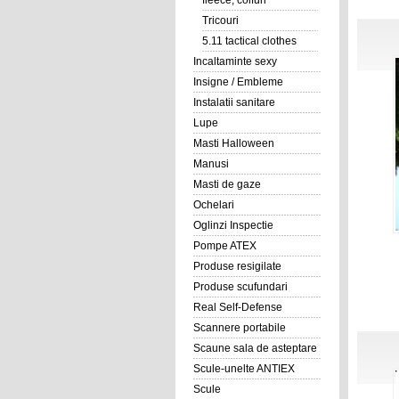
fleece, coifuri
Tricouri
5.11 tactical clothes
Incaltaminte sexy
Insigne / Embleme
Instalatii sanitare
Lupe
Masti Halloween
Manusi
Masti de gaze
Ochelari
Oglinzi Inspectie
Pompe ATEX
Produse resigilate
Produse scufundari
Real Self-Defense
Scannere portabile
Scaune sala de asteptare
Scule-unelte ANTIEX
Scule