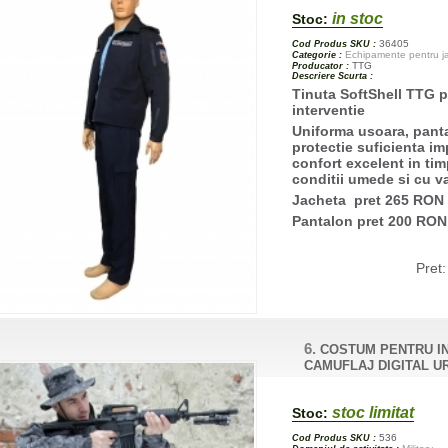
in stoc
Stoc:
36405
Cod Produs SKU :
Echipamente pentru jan
Categorie :
TTG
Producator :
Descriere Scurta :
Tinuta SoftShell TTG p
interventie
Uniforma usoara, panta
protectie suficienta im
confort excelent in tim
conditii umede si cu v
Jacheta pret 265 RON
Pantalon pret 200 RO
Pret
6.
COSTUM PENTRU INT
CAMUFLAJ DIGITAL URB
stoc limitat
Stoc:
536
Cod Produs SKU :