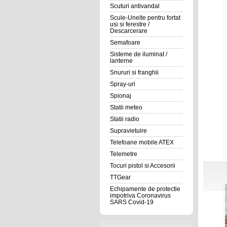
Scuturi antivandal
Scule-Unelte pentru fortat
usi si ferestre /
Descarcerare
Semafoare
Sisteme de iluminat /
lanterne
Snururi si franghii
Spray-uri
Spionaj
Statii meteo
Statii radio
Supravietuire
Telefoane mobile ATEX
Telemetre
Tocuri pistol si Accesorii
TTGear
Echipamente de protectie
impotriva Coronavirus
SARS Covid-19