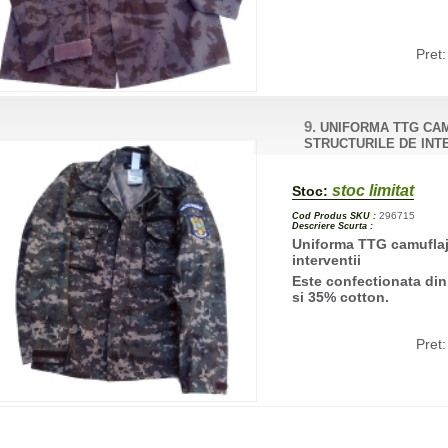
Pret
9.
UNIFORMA TTG CAM
STRUCTURILE DE INT
stoc limitat
Stoc:
296715
Cod Produs SKU :
Descriere Scurta :
Uniforma TTG camuflaj 
interventii
Este confectionata din
si 35% cotton.
Pret