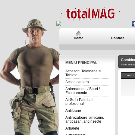
Home
Contact
Combinez
MENIU PRINCIPAL
Home
Imbrac
Accesorii Telefoane si
Tablete
ordo
Action camera
Antrenament / Sport /
Echipamente
AirSoft / Paintball
profesional
Antifoane
Antirozatoare, anticaini,
antipasari, antiinsecte
Arbalete