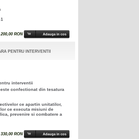
c
-1
:
200,00 RON
RA PENTRU INTERVENTII
tru interventii
este confectionat din tesatura
ectivelor ce apartin unitatilor,
ilor ce executa misiuni de
lica, prevenire si combatere a
:
330,00 RON