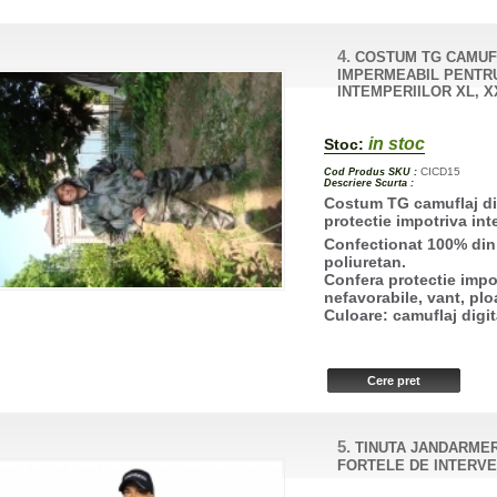
4.
COSTUM TG CAMUF
IMPERMEABIL PENTR
INTEMPERIILOR XL, X
in stoc
Stoc:
CICD15
Cod Produs SKU :
Descriere Scurta :
Costum TG camuflaj di
protectie impotriva int
Confectionat 100% din
poliuretan.
Confera protectie impo
nefavorabile, vant, plo
Culoare: camuflaj digit
5.
TINUTA JANDARME
FORTELE DE INTERVE