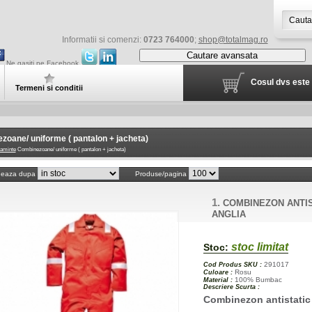
Informatii si comenzi:
0723 764000
;
shop@totalmag.ro
Cautare avansata
Ne gasiti pe Facebook
Cosul dvs este 
Termeni si conditii
oane/ uniforme ( pantalon + jacheta)
aminte
Combinezoane/ uniforme ( pantalon + jacheta)
neaza dupa
Produse/pagina
1.
COMBINEZON ANTIS
ANGLIA
stoc limitat
Stoc:
291017
Cod Produs SKU :
Rosu
Culoare :
100% Bumbac
Material :
Descriere Scurta :
Combinezon antistatic