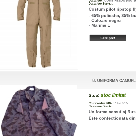
COMBINEZON pilot ripst
Descriere :
Descriere Scurta :
Costum pilot ripstop fl
- 65% poliester, 35% b
- Culoare negru
- Marime L
8.
UNIFORMA CAMUFL
stoc limitat
Stoc:
1420515
Cod Produs SKU :
Descriere Scurta :
Uniforma camuflaj Rus
Este confectionata din