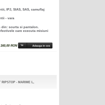
tii, IPJ, SIAS, SAS, camuflaj
tii - vara
n
din: scurta si pantalon.
efectivele care executa misiuni
:
160,00 RON
 RIPSTOP - MARIME L,