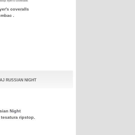
op flyer's coveralls
yer's coveralls
umbac .
AJ RUSSIAN NIGHT
sian Night
 tesatura ripstop.