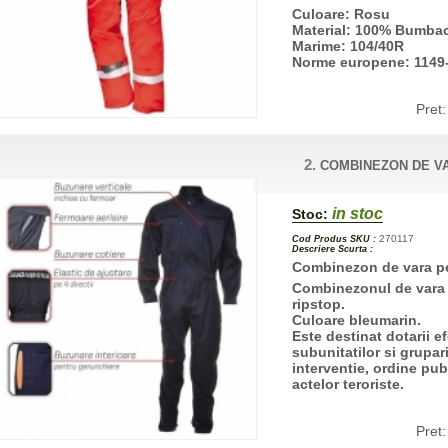
Culoare: Rosu
Material: 100% Bumba
Marime: 104/40R
Norme europene: 1149
Pret
2.
COMBINEZON DE VA
in stoc
Stoc:
270117
Cod Produs SKU :
Descriere Scurta :
Combinezon de vara pen
Combinezonul de vara 
ripstop.
Culoare bleumarin.
Este destinat dotarii ef
subunitatilor si grupar
interventie, ordine pub
actelor teroriste.
Pret