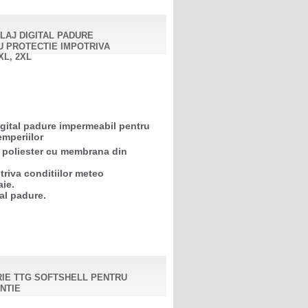
LAJ DIGITAL PADURE
U PROTECTIE IMPOTRIVA
XL, 2XL
gital padure impermeabil pentru
emperiilor
 poliester cu membrana din
triva conditiilor meteo
aie.
al padure.
RIE TTG SOFTSHELL PENTRU
NTIE