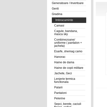
Generatoare / Invertoare
Genti
Gradina
Imbracaminte
Camasi
Cagule, bandana,
masca sky
Combinezoane/
uniforme ( pantalon +
jacheta)
Esarfe, shemag camo
Hanorac
Haine de dama
Haine de copii militare
Jachete, Geci
Lenjerie termica
functionala
Palarii
Pantaloni
Pelerine
Sepci, berete, caciuli