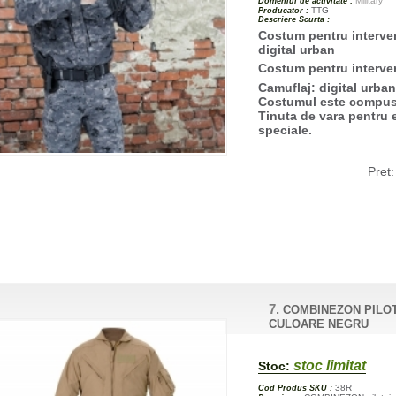
Military
Domeniul de activitate :
TTG
Producator :
Descriere Scurta :
Costum pentru interven
digital urban
Costum pentru interven
Camuflaj: digital urba
Costumul este compus 
Tinuta de vara pentru 
speciale.
Pret
7.
COMBINEZON PILOT
CULOARE NEGRU
stoc limitat
Stoc:
38R
Cod Produs SKU :