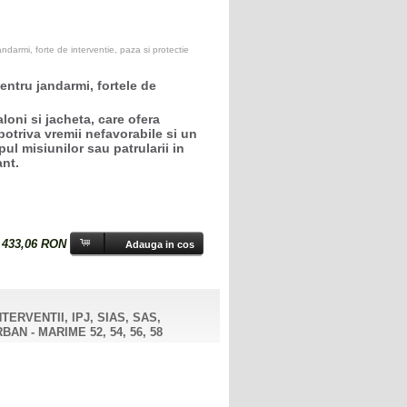
darmi, forte de interventie, paza si protectie
entru jandarmi, fortele de
loni si jacheta, care ofera
potriva vremii nefavorabile si un
pul misiunilor sau patrularii in
ant.
N
:
433,06 RON
ERVENTII, IPJ, SIAS, SAS,
AN - MARIME 52, 54, 56, 58