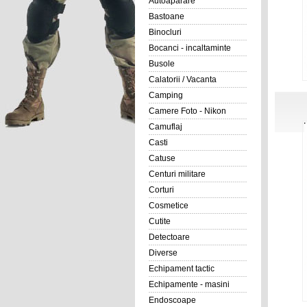
Autoaparare
Bastoane
Binocluri
Bocanci - incaltaminte
Busole
Calatorii / Vacanta
Camping
Camere Foto - Nikon
Camuflaj
Casti
Catuse
Centuri militare
Corturi
Cosmetice
Cutite
Detectoare
Diverse
Echipament tactic
Echipamente - masini
Endoscoape