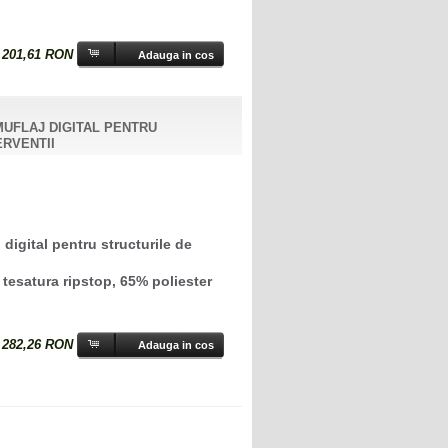
:
201,61 RON
UFLAJ DIGITAL PENTRU
ERVENTII
digital pentru structurile de
 tesatura ripstop, 65% poliester
:
282,26 RON