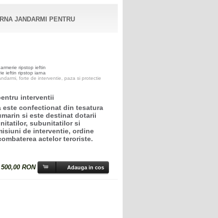
ARNA JANDARMI PENTRU
rmerie ripstop ieftin
 ieftin ripstop iarna
darmi, forte de interventie, paza si protectie
ntru interventii
este confectionat din tesatura
marin si este destinat dotarii
nitatilor, subunitatilor si
isiuni de interventie, ordine
combaterea actelor teroriste.
:
500,00 RON