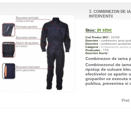
3.
COMBINEZON DE I
INTERVENTII
in stoc
Stoc:
32209
Cod Produs SKU :
combinezon iarna janda
Descriere :
combinezon jandarmerie
Descriere :
Echipamente pentru jan
Categorie :
TTG
Producator :
Descriere Scurta :
Combinezon de iarna pe
Combinezonul de iarna 
ripstop de culoare bleu
efectivelor ce apartin u
gruparilor ce executa m
publica, prevenirea si 
Pret