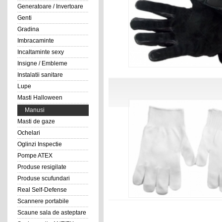
Generatoare / Invertoare
Genti
Gradina
Imbracaminte
Incaltaminte sexy
Insigne / Embleme
Instalatii sanitare
Lupe
Masti Halloween
Manusi
Masti de gaze
Ochelari
Oglinzi Inspectie
Pompe ATEX
Produse resigilate
Produse scufundari
Real Self-Defense
Scannere portabile
Scaune sala de asteptare