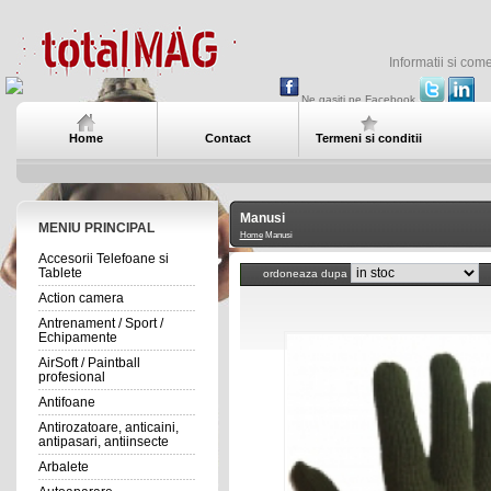
Informatii si com
Ne gasiti pe Facebook
Home
Contact
Termeni si conditii
Manusi
MENIU PRINCIPAL
Home
Manusi
Accesorii Telefoane si
Tablete
ordoneaza dupa
Action camera
Antrenament / Sport /
Echipamente
AirSoft / Paintball
profesional
Antifoane
Antirozatoare, anticaini,
antipasari, antiinsecte
Arbalete