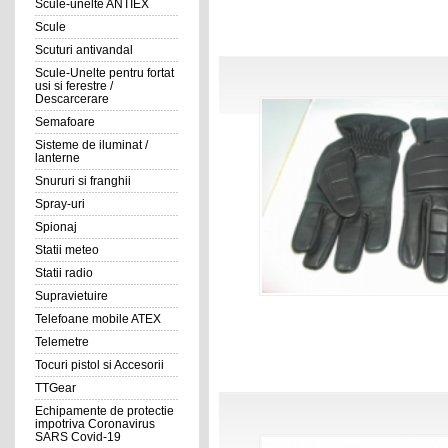
Scule-unelte ANTIEX
Scule
Scuturi antivandal
Scule-Unelte pentru fortat
usi si ferestre /
Descarcerare
Semafoare
Sisteme de iluminat /
lanterne
Snururi si franghii
Spray-uri
Spionaj
Statii meteo
Statii radio
Supravietuire
Telefoane mobile ATEX
Telemetre
Tocuri pistol si Accesorii
TTGear
Echipamente de protectie
impotriva Coronavirus
SARS Covid-19