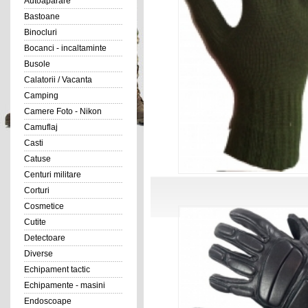
Autoaparare
Bastoane
Binocluri
Bocanci - incaltaminte
Busole
Calatorii / Vacanta
Camping
Camere Foto - Nikon
Camuflaj
Casti
Catuse
Centuri militare
Corturi
Cosmetice
Cutite
Detectoare
Diverse
Echipament tactic
Echipamente - masini
Endoscoape