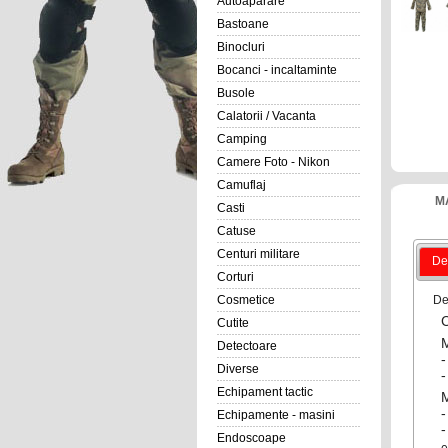
Autoaparare
Bastoane
Binocluri
Bocanci - incaltaminte
Busole
Calatorii / Vacanta
Camping
Camere Foto - Nikon
Camuflaj
M
Casti
Catuse
Centuri militare
Det
Corturi
De
Cosmetice
C
Cutite
M
Detectoare
Diverse
-
Echipament tactic
-
Echipamente - masini
Endoscoape