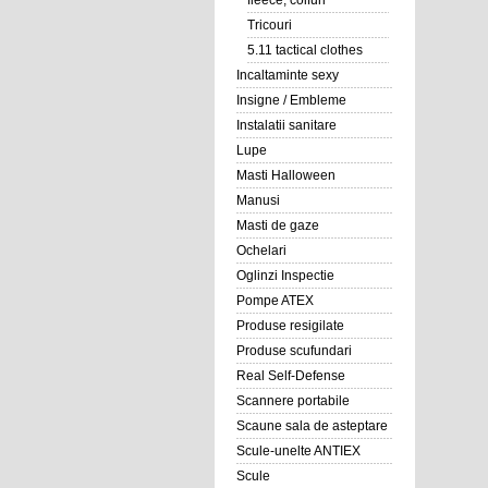
fleece, coifuri
Tricouri
5.11 tactical clothes
Incaltaminte sexy
Insigne / Embleme
Instalatii sanitare
Lupe
Masti Halloween
Manusi
Masti de gaze
Ochelari
Oglinzi Inspectie
Pompe ATEX
Produse resigilate
Produse scufundari
Real Self-Defense
Scannere portabile
Scaune sala de asteptare
Scule-unelte ANTIEX
Scule