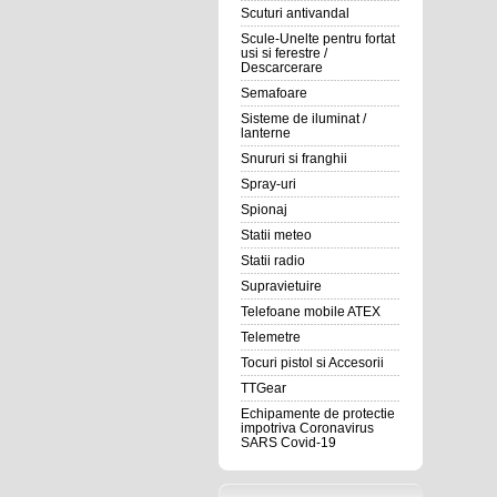
Scuturi antivandal
Scule-Unelte pentru fortat
usi si ferestre /
Descarcerare
Semafoare
Sisteme de iluminat /
lanterne
Snururi si franghii
Spray-uri
Spionaj
Statii meteo
Statii radio
Supravietuire
Telefoane mobile ATEX
Telemetre
Tocuri pistol si Accesorii
TTGear
Echipamente de protectie
impotriva Coronavirus
SARS Covid-19