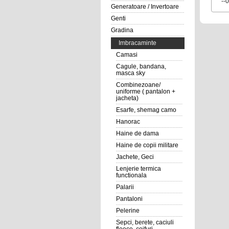
--
Generatoare / Invertoare
Genti
Gradina
Imbracaminte
Camasi
Cagule, bandana,
masca sky
Combinezoane/
uniforme ( pantalon +
jacheta)
Esarfe, shemag camo
Hanorac
Haine de dama
Haine de copii militare
Jachete, Geci
Lenjerie termica
functionala
Palarii
Pantaloni
Pelerine
Sepci, berete, caciuli