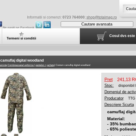
Informatii si comenzi:
0723 764000
;
shop@totalmag.ro
Cautare avansata
Ne gasiti pe Facebook
Cosul dvs este 
Termeni si conditii
camuflaj digital woodland
aminte
Combinezoane/ uniforme ( pantalon + jacheta)
Costum camuflaj digital woodland
Pret
241,13 
Stoc:
disponibil
Domeniul de activ
Producator
TTG 
Descriere Scurta
camuflaj digi
Material:
- 35% bumba
- 65% polieste