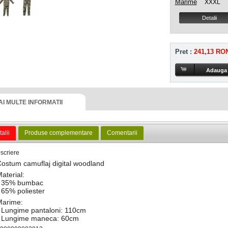
Marime
XXXL
Detalii
Pret :
241,13 RO
AI MULTE INFORMATII
alii
Produse complementare
Comentarii
scriere
ostum camuflaj digital woodland
aterial:
- 35% bumbac
 65% poliester
Marime:
 Lungime pantaloni: 110cm
- Lungime maneca: 60cm