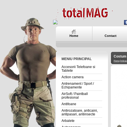
Home
Contact
Costum 
MENIU PRINCIPAL
Home
Imbrac
Accesorii Telefoane si
Tablete
Action camera
Antrenament / Sport /
Echipamente
AirSoft / Paintball
profesional
Antifoane
Antirozatoare, anticaini,
antipasari, antiinsecte
Arbalete