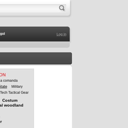
gol
Log in
RON
 la comanda
itate
Military
Tech Tactical Gear
Costum
tal woodland
c
r