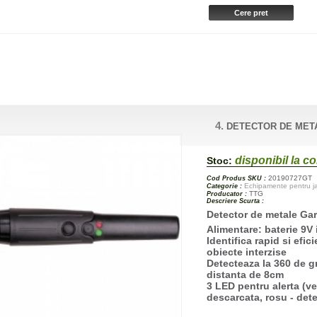
4.
DETECTOR DE MET
disponibil la 
Stoc:
20190727GT
Cod Produs SKU :
Echipamente pentru jan
Categorie :
TTG
Producator :
Descriere Scurta :
Detector de metale Garr
Alimentare: baterie 9V
Identifica rapid si efic
obiecte interzise
Detecteaza la 360 de gr
distanta de 8cm
3 LED pentru alerta (ver
descarcata, rosu - dete