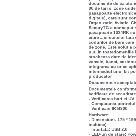
documente de calatorie
90 de tari si zone unde
pasapoarte electronice
digitale), care sunt c
Organizatiei Aviatiei Ci
SecuryTG a conceput si
pasapoarte 1024RK cu a
citire a circuitelor far
codurilor de bare care p
de zone. Este solutia p
ului in toatedomeniile 
stocheaza date de iden
vamale, banci, cazinouri
integrarea cu orice apl
intermediul unui kit pu
producator.
Documentele acceptat
Documentele conforme
Verificare de securitate
- Verificarea hartiei UV
- Compararea portretul
- Verificare IR B900
Hardware:
- Dimensiuni: 175 * 199
inaltime)
- Interfata: USB 2.0
- LED-uri de stare: Po