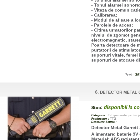
- Tonul alarmei sonore
- Viteza de comunicatie
- Calibrarea;
- Modul de afisare a lo
- Parolele de acces;
- Citirea urmatorilor p
nivelul de zgomot gene
electromagnetic, stare
Poarta detectoare de m
purtatorii de stimulato
suporturi vitale, femei
suporturi de stocare di
Pret:
35
6.
DETECTOR METAL 
disponibil la 
Stoc:
Echipamente pentru jan
Categorie :
TTG
Producator :
Descriere Scurta :
Detector Metal Garrett
Alimentare: baterie 9V 
Material: ABS rezistent