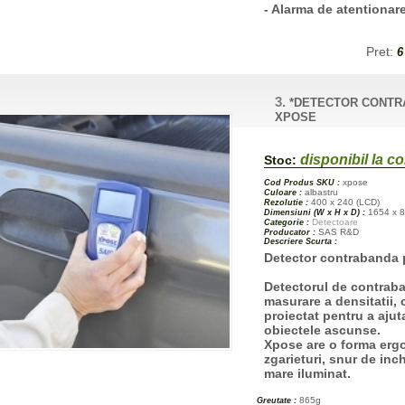
- Alarma de atentionar
Pret:
6
3.
*DETECTOR CONTR
XPOSE
disponibil la 
Stoc:
xpose
Cod Produs SKU :
albastru
Culoare :
400 x 240 (LCD)
Rezolutie :
1654 x 8
Dimensiuni (W x H x D) :
Detectoare
Categorie :
SAS R&D
Producator :
Descriere Scurta :
Detector contrabanda 
Detectorul de contrab
masurare a densitatii, 
proiectat pentru a ajut
obiectele ascunse.
Xpose are o forma ergo
zgarieturi, snur de inc
mare iluminat.
865g
Greutate :