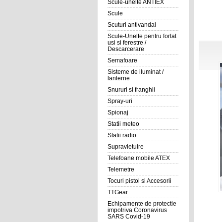
Scule-unelte ANTIEX
Scule
Scuturi antivandal
Scule-Unelte pentru fortat
usi si ferestre /
Descarcerare
Semafoare
Sisteme de iluminat /
lanterne
Snururi si franghii
Spray-uri
Spionaj
Statii meteo
Statii radio
Supravietuire
Telefoane mobile ATEX
Telemetre
Tocuri pistol si Accesorii
TTGear
Echipamente de protectie
impotriva Coronavirus
SARS Covid-19