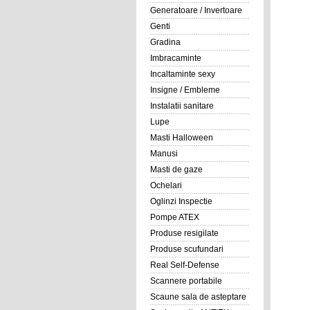
Generatoare / Invertoare
Genti
Gradina
Imbracaminte
Incaltaminte sexy
Insigne / Embleme
Instalatii sanitare
Lupe
Masti Halloween
Manusi
Masti de gaze
Ochelari
Oglinzi Inspectie
Pompe ATEX
Produse resigilate
Produse scufundari
Real Self-Defense
Scannere portabile
Scaune sala de asteptare