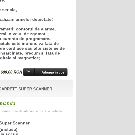
;
 seriala;
calizarii armelor detectate;
arametri: contorul de alarme,
ral, nivelul de zgomot
a curenta de programare.
etale este inofensiva fata de
are cardiace sau alte sisteme de
 insarcinate, precum si fata de
gitale si magnetice;
 600,00 RON
GARRETT SUPER SCANNER
comanda
darmi, forte de interventie, paza si protectie
 Super Scanner
(inclusa)
 la socuri