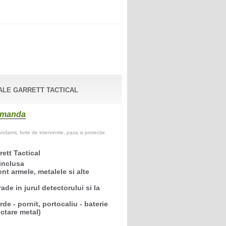
ALE GARRETT TACTICAL
comanda
darmi, forte de interventie, paza si protectie
ett Tactical
 inclusa
ient armele, metalele si alte
ade in jurul detectorului si la
de - pornit, portocaliu - baterie
ctare metal)