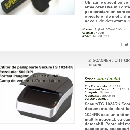
Utilizarile specifice v
arme ofensive in contro
penitenciarelor, aeropo
obiectelor de metal din
nevoie de detectarea m
41(L)x8.5(W)x4.5(H)cm
Marime :
409gr
Greutate :
MD-3003B1
Model :
Pret
2.
SCANNER / CITITO
1024RK
stoc limitat
Stoc:
50618TG
Cod Produs SKU :
175 * 19
Dimensiuni (W x H x D) :
Scannere
Categorie :
SecuryTG
Producator :
Descriere Scurta :
SecuryTG 1024RK
Scan
documente de identita
1024RK este un citito
multifunctional, cu ca
detasabil. Poate citi m
pasapoarte, pasapoarte, 