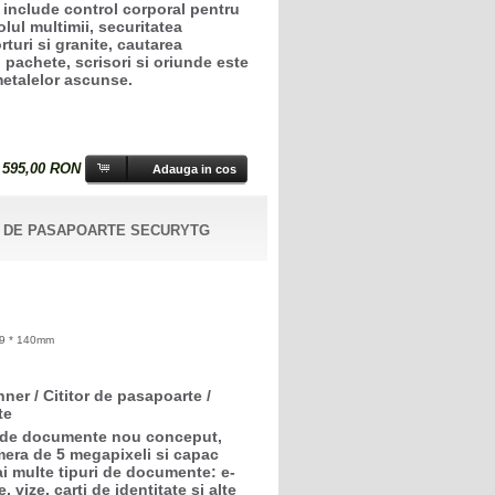
or include control corporal pentru
lul multimii, securitatea
rturi si granite, cautarea
 pachete, scrisori si oriunde este
etalelor ascunse.
:
595,00 RON
R DE PASAPOARTE SECURYTG
9 * 140mm
ner / Cititor de pasapoarte /
te
r de documente nou conceput,
mera de 5 megapixeli si capac
ai multe tipuri de documente: e-
vize, carti de identitate si alte