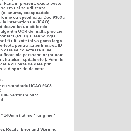
. Pana in prezent, exista peste
 se emit si se utilizeaza
 (si anume, pasapoartele
onforme cu specificatia Doc 9303 a
vile Internaționale (ICAO).
 dezvoltat un cititor de
lgoritm OCR de inalta precizie,
a contact (RFID) si tehnologia
ot fi utilizate intr-o gama larga
erfecta pentru autentificarea ID-
in care se colecteaza si se
tificare ale persoanelor (puncte
, hoteluri, spitale etc.). Permite
icatie cu baze de date prin
s la dispozitie de catre
e:
 cu standardul ICAO 9303:
:
 Dull
- Verificare MRZ
ui
 * 140mm (latime * lungime *
wer, Ready, Error and Warning