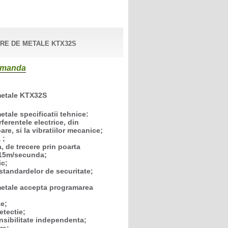
RE DE METALE KTX32S
comanda
metale KTX32S
tale specificatii tehnice:
rferentele electrice, din
re, si la vibratiilor mecanice;
 ;
, de trecere prin poarta
 15m/secunda;
ic;
 standardelor de securitate;
metale accepta programarea
te;
detectie;
ensibilitate independenta;
re;