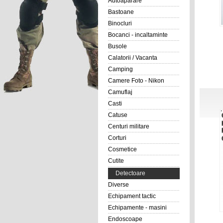
Autoaparare
Bastoane
Binocluri
Bocanci - incaltaminte
Busole
Calatorii / Vacanta
Camping
Camere Foto - Nikon
Camuflaj
Casti
Catuse
Centuri militare
Corturi
Cosmetice
Cutite
Detectoare
Diverse
Echipament tactic
Echipamente - masini
Endoscoape