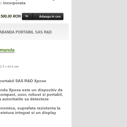
e: incorporata
 500,00 RON
ABANDA PORTABIL SAS R&D
comanda
2.5 x 44.4 mm
portabil SAS R&D Xpose
anda Xpose este un dispozitiv de
compact, usor, robust si portabil,
a autoritatile sa detecteze
nomica, suprafata rezistenta la
heietura integrat si un display