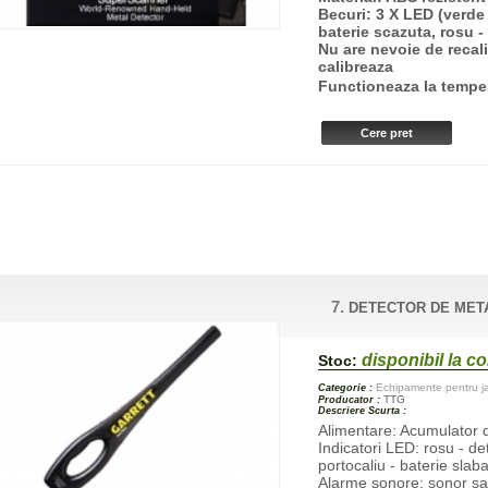
Becuri: 3 X LED (verde 
baterie scazuta, rosu -
Nu are nevoie de recal
calibreaza
Functioneaza la tempe
7.
DETECTOR DE MET
disponibil la 
Stoc:
Echipamente pentru jan
Categorie :
TTG
Producator :
Descriere Scurta :
Alimentare: Acumulator 
Indicatori LED: rosu - de
portocaliu - baterie slab
Alarme sonore: sonor sau