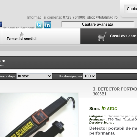
Informatii si comenzi:
0723 764000
;
shop@totalmag.ro
Cautare avansata
Ne gasiti pe Facebook
Cosul dvs este 
Termeni si conditii
are
oare
neaza dupa
Produse/pagina
1.
DETECTOR PORTABI
3003B1
in stoc
Stoc:
Echipamente pentru jan
Categorie :
TTG (Tech Tactical G
Producator :
Descriere Scurta :
Detector portabil de m
performanta