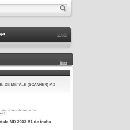
gol
Log in
filter
L DE METALE (SCANNER) MD-
darmi, forte de interventie
ear)
etale MD 3003 B1 de inalta