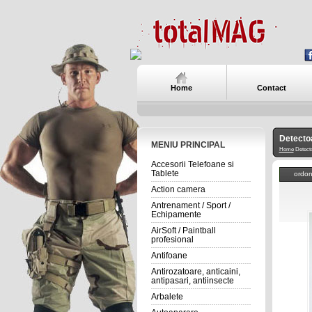
Home
Contact
Detecto
MENIU PRINCIPAL
Home
Detect
Accesorii Telefoane si
Tablete
ordo
Action camera
Antrenament / Sport /
Echipamente
AirSoft / Paintball
profesional
Antifoane
Antirozatoare, anticaini,
antipasari, antiinsecte
Arbalete