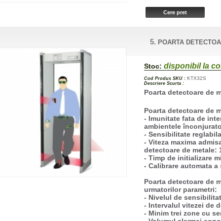
5.
POARTA DETECTOA
disponibil la 
Stoc:
KTX32S
Cod Produs SKU :
Descriere Scurta :
Poarta detectoare de 
Poarta detectoare de me
- Imunitate fata de inte
ambientele înconjuratoa
- Sensibilitate reglabila
- Viteza maxima admisa
detectoare de metale:
- Timp de initializare m
- Calibrare automata a
Poarta detectoare de 
urmatorilor parametri:
- Nivelul de sensibilita
- Intervalul vitezei de 
- Minim trei zone cu s
- Volumul alarmei sono