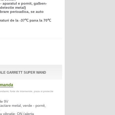
- aparatul e pornit, galben-
 detectie metal)
ibrare perioadica, se auto
raturi de la -37℃ pana la 70℃
ALE GARRETT SUPER WAND
comanda
darmi, forte de interventie, paza si protectie
de 9V
tactare metal, verde - pornit,
a
 vibratie; ON (alerta