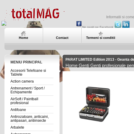
Informatii si com
Ne gasiti pe Facebook
Home
Contact
Termeni si conditii
PARAT LIMITED Edition 2013 - Geanta de
MENIU PRINCIPAL
Home
Genti
Genti profesionale pen
Accesorii Telefoane si
Tablete
Action camera
Antrenament / Sport /
Echipamente
AirSoft / Paintball
profesional
Antifoane
Antirozatoare, anticaini,
antipasari, antiinsecte
Arbalete