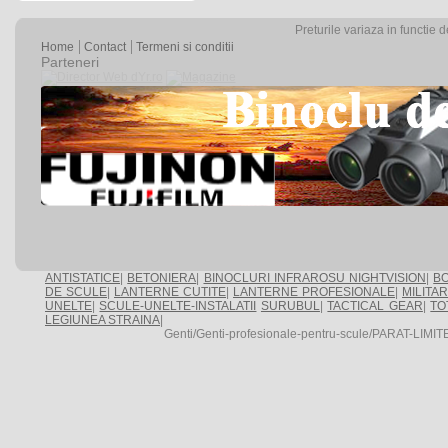
Preturile variaza in functie 
Home
Contact
Termeni si conditii
Parteneri
ANTISTATICE
|
BETONIERA
|
BINOCLURI INFRAROSU NIGHTVISION
|
BO
DE SCULE
|
LANTERNE CUTITE
|
LANTERNE PROFESIONALE
|
MILITA
UNELTE
|
SCULE-UNELTE-INSTALATII
SURUBUL
|
TACTICAL GEAR
|
TO
LEGIUNEA STRAINA
|
Genti/Genti-profesionale-pentru-scule/PARAT-LIMITE