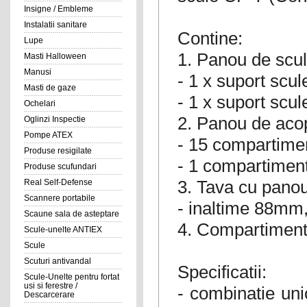
Insigne / Embleme
Instalatii sanitare
Contine:
Lupe
1. Panou de scul
Masti Halloween
Manusi
- 1 x suport sc
Masti de gaze
- 1 x suport sc
Ochelari
2. Panou de acop
Oglinzi Inspectie
Pompe ATEX
- 15 compartime
Produse resigilate
- 1 compartimen
Produse scufundari
3. Tava cu panou
Real Self-Defense
Scannere portabile
- inaltime 88mm,
Scaune sala de asteptare
4. Compartiment
Scule-unelte ANTIEX
Scule
Scuturi antivandal
Specificatii:
Scule-Unelte pentru fortat
usi si ferestre /
- combinatie un
Descarcerare