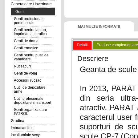
Generatoare / Invertoare
Genti
Genti profesionale
pentru scule
MAI MULTE INFORMATII
Genti pentru laptop,
imprimanta, birotica
Genti de dama
Detalii
Produse complementare
Genti ermetice
Genti pentru pusti de
Descriere
vanatoare
Rucsacuri
Geanta de scul
Genti de voiaj
Accesorii rucsac
In 2013, PARAT p
Cutii de depozitare
arme
din seria ultr
Cutii profesionale
depozitare si transport
atractiv, PARAT 
Genti organizatoare
PATROL
caracterul user f
Gradina
suporturi de sc
Imbracaminte
scule CP-7 (Con
Incaltaminte sexy