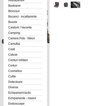
Autoaparare
Bastoane
Binocluri
Bocanci - incaltaminte
Busole
Calatorii / Vacanta
Camping
Camere Foto - Nikon
Camuflaj
Casti
Catuse
Centuri militare
Corturi
Cosmetice
Cutite
Detectoare
Diverse
Echipament tactic
Echipamente - masini
Endoscoape