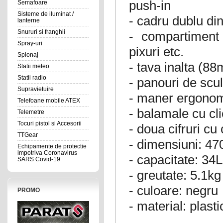
push-in
Semafoare
Sisteme de iluminat /
- cadru dublu di
lanterne
Snururi si franghii
- compartiment 
Spray-uri
pixuri etc.
Spionaj
- tava inalta (88
Statii meteo
Statii radio
- panouri de scu
Supravietuire
- maner ergonomi
Telefoane mobile ATEX
- balamale cu cl
Telemetre
Tocuri pistol si Accesorii
- doua cifruri cu
TTGear
- dimensiuni: 4
Echipamente de protectie
impotriva Coronavirus
- capacitate: 34L
SARS Covid-19
- greutate: 5.1kg
- culoare: negru
PROMO
- material: plas