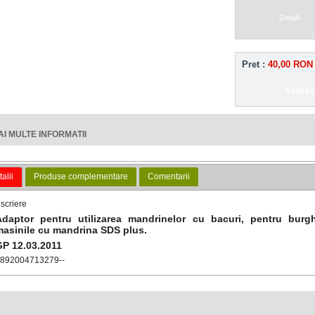
Detalii
Pret :
40,00 RON
AI MULTE INFORMATII
alii
Produse complementare
Comentarii
scriere
Adaptor pentru utilizarea mandrinelor cu bacuri, pentru burgh
masinile cu mandrina SDS plus.
GP 12.03.2011
4892004713279--