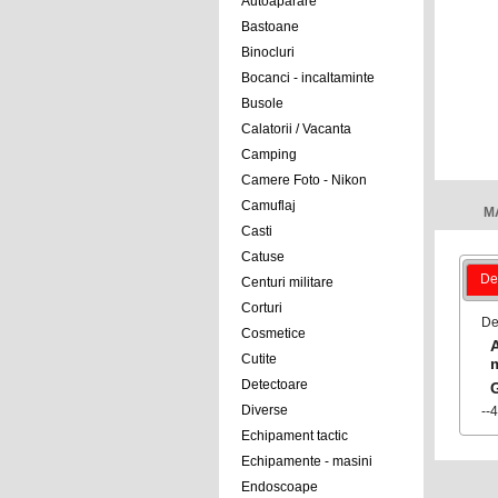
Autoaparare
Bastoane
Binocluri
Bocanci - incaltaminte
Busole
Calatorii / Vacanta
Camping
Camere Foto - Nikon
Camuflaj
M
Casti
Catuse
Det
Centuri militare
Corturi
De
Cosmetice
Cutite
Detectoare
Diverse
--
Echipament tactic
Echipamente - masini
Endoscoape