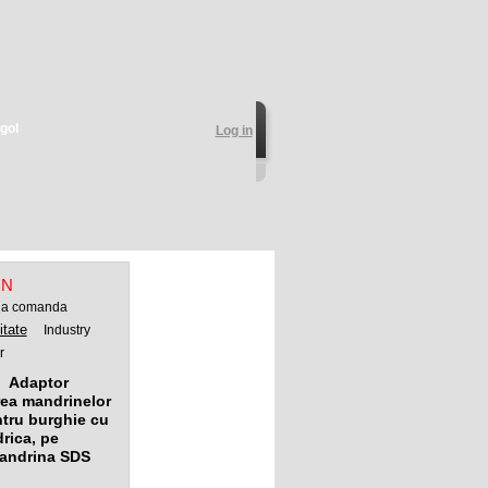
gol
Log in
ON
 la comanda
itate
Industry
r
Adaptor
area mandrinelor
ntru burghie cu
drica, pe
mandrina SDS