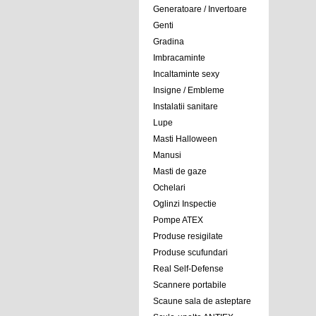
Generatoare / Invertoare
Genti
Gradina
Imbracaminte
Incaltaminte sexy
Insigne / Embleme
Instalatii sanitare
Lupe
Masti Halloween
Manusi
Masti de gaze
Ochelari
Oglinzi Inspectie
Pompe ATEX
Produse resigilate
Produse scufundari
Real Self-Defense
Scannere portabile
Scaune sala de asteptare