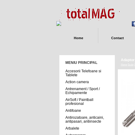
Home
Contact
Adaptor 
MENIU PRINCIPAL
Home
Scule
S
Accesorii Telefoane si
Tablete
Action camera
Antrenament / Sport /
Echipamente
AirSoft / Paintball
profesional
Antifoane
Antirozatoare, anticaini,
antipasari, antiinsecte
Arbalete