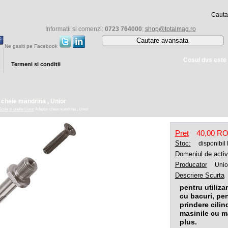
Informatii si comenzi:
0723 764000
;
shop@totalmag.ro
Cautare avansata
Ne gasiti pe Facebook
Cosul dvs este 
Termeni si conditii
cheie mandrina , Unior
cule si unelte Unior
Adaptor cheie mandrina , Unior
Pret
40,00 R
Stoc:
disponibil
Domeniul de activ
Producator
Unio
Descriere Scurta
pentru utiliz
cu bacuri, pe
prindere cilin
masinile cu 
plus.