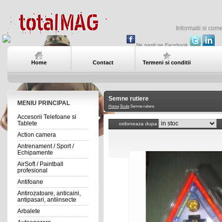
Informatii si com
Ne gasiti pe Facebook
Home
Contact
Termeni si conditii
Semne rutiere
MENIU PRINCIPAL
Home
Scule
Semne rutiere
Accesorii Telefoane si
Tablete
ordoneaza dupa
Action camera
Antrenament / Sport /
Echipamente
AirSoft / Paintball
profesional
Antifoane
Antirozatoare, anticaini,
antipasari, antiinsecte
Arbalete