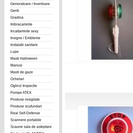
Generatoare / Invertoare
Genti
Gradina
Imbracaminte
Incaltaminte sexy
Insigne / Embleme
Instalatii sanitare
Lupe
Masti Halloween
Manusi
Masti de gaze
Ochelari
Oglinzi Inspectie
Pompe ATEX
Produse resigilate
Produse scufundari
Real Self-Defense
Scannere portabile
Scaune sala de asteptare