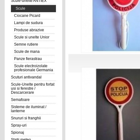
Scule-unelte ANTIEX
Scule
Ciocane Picard
Lampi de sudura
Produse abrazive
Scule si unelte Unior
Semne rutiere
Scule de mana
Panze fierastrau
Scule electroizolate
profesionale Germania
Scuturi antivandal
Scule-Unelte pentru fortat
usi si ferestre /
Descarcerare
Semafoare
Sisteme de iluminat /
lanterne
Snururi si franghii
Spray-uri
Spionaj
Statii meteo