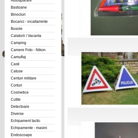
Autoaparare
Bastoane
Binocluri
Bocanci - incaltaminte
Busole
Calatorii / Vacanta
Camping
Camere Foto - Nikon
Camuflaj
Casti
Catuse
Centuri militare
Corturi
Cosmetice
Cutite
Detectoare
Diverse
Echipament tactic
Echipamente - masini
Endoscoape