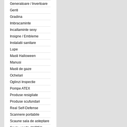
Generatoare / Invertoare
Genti
Gradina
Imbracaminte
Incaltaminte sexy
Insigne / Embleme
Instalatii sanitare
Lupe
Masti Halloween
Manusi
Masti de gaze
Ochelari
Oglinzi Inspectie
Pompe ATEX
Produse resigilate
Produse scufundari
Real Self-Defense
Scannere portabile
Scaune sala de asteptare