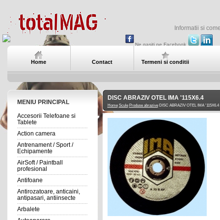
Informatii si com
Ne gasiti pe Facebook
Home
Contact
Termeni si conditii
DISC ABRAZIV OTEL IMA '115X6.4
MENIU PRINCIPAL
Home
Scule
Produse abrazive
DISC ABRAZIV OTEL IMA '115X6.4
Accesorii Telefoane si
Tablete
Action camera
Antrenament / Sport /
Echipamente
AirSoft / Paintball
profesional
Antifoane
Antirozatoare, anticaini,
antipasari, antiinsecte
Arbalete