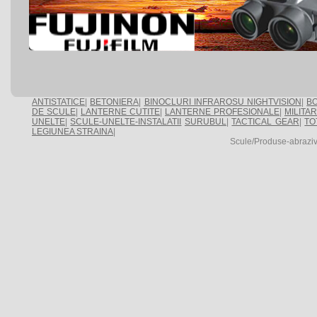
ANTISTATICE
|
BETONIERA
|
BINOCLURI INFRAROSU NIGHTVISION
|
BO
DE SCULE
|
LANTERNE CUTITE
|
LANTERNE PROFESIONALE
|
MILITA
UNELTE
|
SCULE-UNELTE-INSTALATII
SURUBUL
|
TACTICAL GEAR
|
TO
LEGIUNEA STRAINA
|
Scule/Produse-abraz