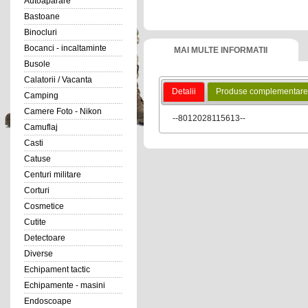
Autoaparare
Bastoane
Binocluri
Bocanci - incaltaminte
MAI MULTE INFORMATII
Busole
Calatorii / Vacanta
Detalii
Produse complementare
Camping
Camere Foto - Nikon
--8012028115613--
Camuflaj
Casti
Catuse
Centuri militare
Corturi
Cosmetice
Cutite
Detectoare
Diverse
Echipament tactic
Echipamente - masini
Endoscoape