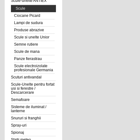
Scule-unelte ANTIEX
Scule
Ciocane Picard
Lampi de sudura
Produse abrazive
Scule si unelte Unior
Semne rutiere
Scule de mana
Panze fierastrau
Scule electroizolate
profesionale Germania
Scuturi antivandal
Scule-Unelte pentru fortat
usi si ferestre /
Descarcerare
Semafoare
Sisteme de iluminat /
lanterne
Snururi si franghii
Spray-uri
Spionaj
Statii meteo