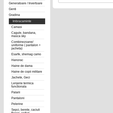
Generatoare / Invertoare
Genti
Gradina
Imbracaminte
Camasi
Cagule, bandana,
masca sky
Combinezoane/
uniforme ( pantalon +
jacheta)
Esarfe, shemag camo
Hanorac
Haine de dama
Haine de copii militare
Jachete, Geci
Lenjerie termica
functionala
Palarii
Pantaloni
Pelerine
Sepci, berete, caciuli