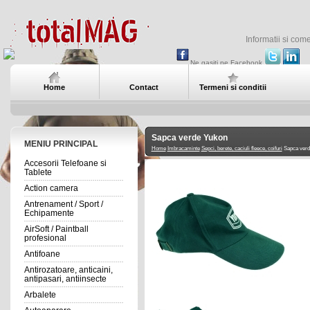
Informatii si com
Ne gasiti pe Facebook
Home
Contact
Termeni si conditii
Sapca verde Yukon
MENIU PRINCIPAL
Home
Imbracaminte
Sepci, berete, caciuli fleece, coifuri
Sapca verd
Accesorii Telefoane si
Tablete
Action camera
Antrenament / Sport /
Echipamente
AirSoft / Paintball
profesional
Antifoane
Antirozatoare, anticaini,
antipasari, antiinsecte
Arbalete