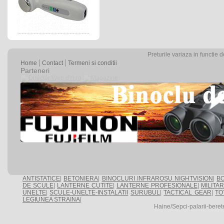
Preturile variaza in functie 
Home
Contact
Termeni si conditii
Parteneri
ANTISTATICE
|
BETONIERA
|
BINOCLURI INFRAROSU NIGHTVISION
|
BO
DE SCULE
|
LANTERNE CUTITE
|
LANTERNE PROFESIONALE
|
MILITA
UNELTE
|
SCULE-UNELTE-INSTALATII
SURUBUL
|
TACTICAL GEAR
|
TO
LEGIUNEA STRAINA
|
Haine/Sepci-palarii-ber