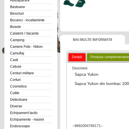
Autoaparare
Bastoane
Binocluri
Bocanci - incaltaminte
Busole
Calatorii / Vacanta
MAI MULTE INFORMATII
Camping
Camere Foto - Nikon
Camuflaj
Detalii
Produse complementare
Casti
Catuse
Descriere
Centuri militare
Sapca Yukon
Corturi
Sapca Yukon din bumbac 100%
Cosmetice
Cutite
Detectoare
Diverse
Echipament tactic
Echipamente - masini
--9892004766171--
Endoscoape