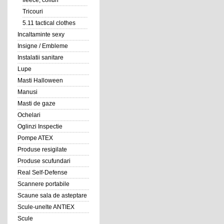
fleece, coifuri
Tricouri
5.11 tactical clothes
Incaltaminte sexy
Insigne / Embleme
Instalatii sanitare
Lupe
Masti Halloween
Manusi
Masti de gaze
Ochelari
Oglinzi Inspectie
Pompe ATEX
Produse resigilate
Produse scufundari
Real Self-Defense
Scannere portabile
Scaune sala de asteptare
Scule-unelte ANTIEX
Scule