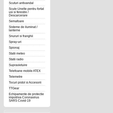
Scuturi antivandal
Scule-Unelte pentru fortat
usi si ferestre /
Descarcerare
Semafoare
Sisteme de iluminat /
lanterne
Snururi si franghii
Spray-uri
Spionaj
Statii meteo
Statii radio
Supravietuire
Telefoane mobile ATEX
Telemetre
Tocuri pistol si Accesorii
TTGear
Echipamente de protectie
impotriva Coronavirus
SARS Covid-19