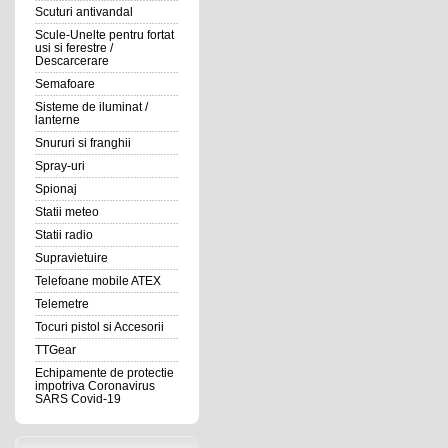
Scuturi antivandal
Scule-Unelte pentru fortat
usi si ferestre /
Descarcerare
Semafoare
Sisteme de iluminat /
lanterne
Snururi si franghii
Spray-uri
Spionaj
Statii meteo
Statii radio
Supravietuire
Telefoane mobile ATEX
Telemetre
Tocuri pistol si Accesorii
TTGear
Echipamente de protectie
impotriva Coronavirus
SARS Covid-19