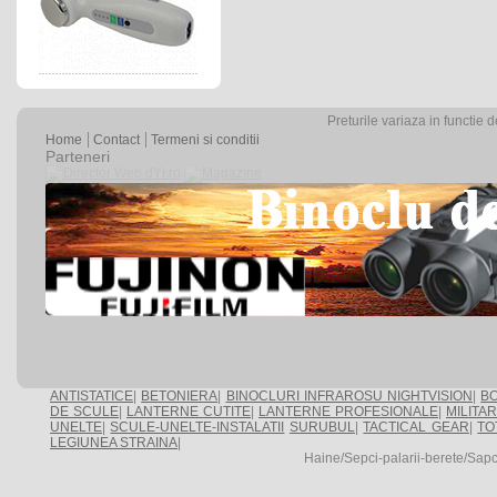
Preturile variaza in functie 
Home
Contact
Termeni si conditii
Parteneri
ANTISTATICE
|
BETONIERA
|
BINOCLURI INFRAROSU NIGHTVISION
|
BO
DE SCULE
|
LANTERNE CUTITE
|
LANTERNE PROFESIONALE
|
MILITA
UNELTE
|
SCULE-UNELTE-INSTALATII
SURUBUL
|
TACTICAL GEAR
|
TO
LEGIUNEA STRAINA
|
Haine/Sepci-palarii-berete/Sap