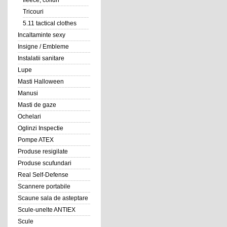
fleece, coifuri
Tricouri
5.11 tactical clothes
Incaltaminte sexy
Insigne / Embleme
Instalatii sanitare
Lupe
Masti Halloween
Manusi
Masti de gaze
Ochelari
Oglinzi Inspectie
Pompe ATEX
Produse resigilate
Produse scufundari
Real Self-Defense
Scannere portabile
Scaune sala de asteptare
Scule-unelte ANTIEX
Scule