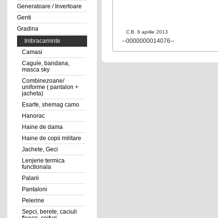
Generatoare / Invertoare
Genti
Gradina
C.B. 8 aprilie 2013
--0000000014076--
Imbracaminte
Camasi
Cagule, bandana,
masca sky
Combinezoane/
uniforme ( pantalon +
jacheta)
Esarfe, shemag camo
Hanorac
Haine de dama
Haine de copii militare
Jachete, Geci
Lenjerie termica
functionala
Palarii
Pantaloni
Pelerine
Sepci, berete, caciuli