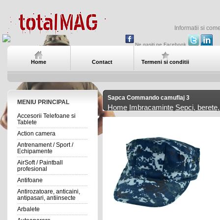
Informatii si com
Ne gasiti pe Facebook
Home
Contact
Termeni si conditii
Sapca Commando camuflaj 3
MENIU PRINCIPAL
Home
Imbracaminte
Sepci, berete, 
Accesorii Telefoane si
Tablete
Action camera
Antrenament / Sport /
Echipamente
AirSoft / Paintball
profesional
Antifoane
Antirozatoare, anticaini,
antipasari, antiinsecte
Arbalete