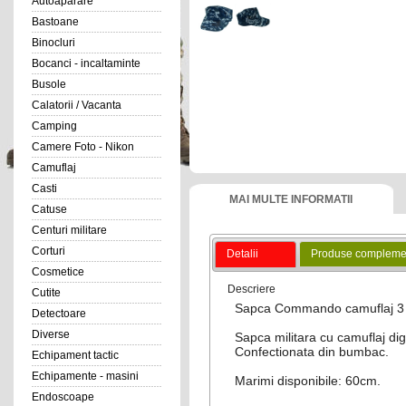
Autoaparare
Bastoane
Binocluri
Bocanci - incaltaminte
Busole
Calatorii / Vacanta
Camping
Camere Foto - Nikon
Camuflaj
Casti
MAI MULTE INFORMATII
Catuse
Centuri militare
Corturi
Detalii
Produse compleme
Cosmetice
Descriere
Cutite
Sapca Commando
camuflaj
3
Detectoare
Diverse
Sapca militara cu camuflaj digi
Confectionata din bumbac.
Echipament tactic
Echipamente - masini
Marimi disponibile: 60cm.
Endoscoape