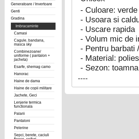
Generatoare / Invertoare
- Culoare: verde 
Genti
- Usoara si cald
Gradina
Imbracaminte
- Uscare rapida
Camasi
- Volum mic de 
Cagule, bandana,
masca sky
- Pentru barbati 
Combinezoane/
- Material: polies
uniforme ( pantalon +
jacheta)
- Sezon: toamna 
Esarfe, shemag camo
Hanorac
----
Haine de dama
Haine de copii militare
Jachete, Geci
Lenjerie termica
functionala
Palarii
Pantaloni
Pelerine
Sepci, berete, caciuli