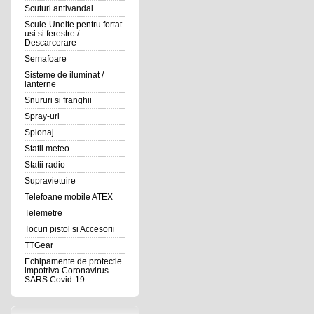
Scuturi antivandal
Scule-Unelte pentru fortat
usi si ferestre /
Descarcerare
Semafoare
Sisteme de iluminat /
lanterne
Snururi si franghii
Spray-uri
Spionaj
Statii meteo
Statii radio
Supravietuire
Telefoane mobile ATEX
Telemetre
Tocuri pistol si Accesorii
TTGear
Echipamente de protectie
impotriva Coronavirus
SARS Covid-19