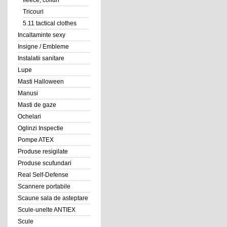
fleece, coifuri
Tricouri
5.11 tactical clothes
Incaltaminte sexy
Insigne / Embleme
Instalatii sanitare
Lupe
Masti Halloween
Manusi
Masti de gaze
Ochelari
Oglinzi Inspectie
Pompe ATEX
Produse resigilate
Produse scufundari
Real Self-Defense
Scannere portabile
Scaune sala de asteptare
Scule-unelte ANTIEX
Scule