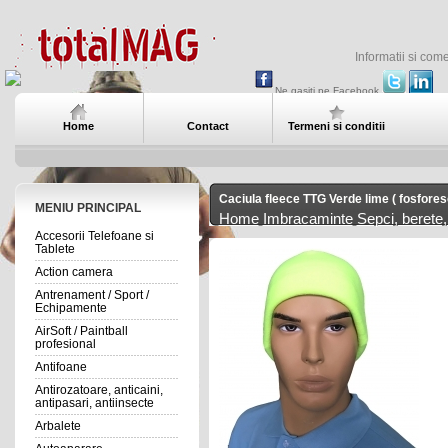
Informatii si com
Ne gasiti pe Facebook
Home
Contact
Termeni si conditii
Caciula fleece TTG Verde lime ( fosfores
MENIU PRINCIPAL
Home
Imbracaminte
Sepci, berete, 
Accesorii Telefoane si
Tablete
Action camera
Antrenament / Sport /
Echipamente
AirSoft / Paintball
profesional
Antifoane
Antirozatoare, anticaini,
antipasari, antiinsecte
Arbalete