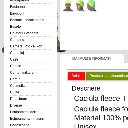
Autoaparare
Bastoane
Binocluri
Bocanci - incaltaminte
Busole
Calatorii / Vacanta
Camping
Camere Foto - Nikon
Camuflaj
MAI MULTE INFORMATII
Casti
Catuse
Centuri militare
Detalii
Produse complementare
Corturi
Cosmetice
Descriere
Cutite
Caciula fleece 
Detectoare
Diverse
Caciula fleece fo
Echipament tactic
Material 100% po
Echipamente - masini
Unisex
Endoscoape