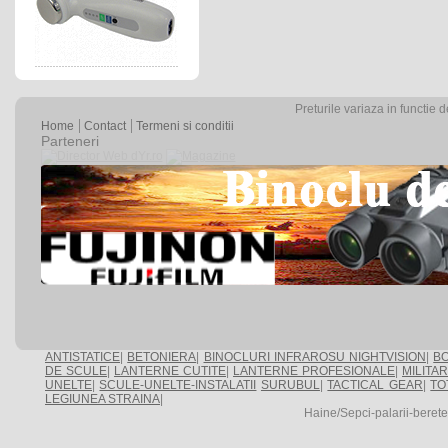
Preturile variaza in functie 
Home
Contact
Termeni si conditii
Parteneri
ANTISTATICE
|
BETONIERA
|
BINOCLURI INFRAROSU NIGHTVISION
|
BO
DE SCULE
|
LANTERNE CUTITE
|
LANTERNE PROFESIONALE
|
MILITA
UNELTE
|
SCULE-UNELTE-INSTALATII
SURUBUL
|
TACTICAL GEAR
|
TO
LEGIUNEA STRAINA
|
Haine/Sepci-palarii-beret