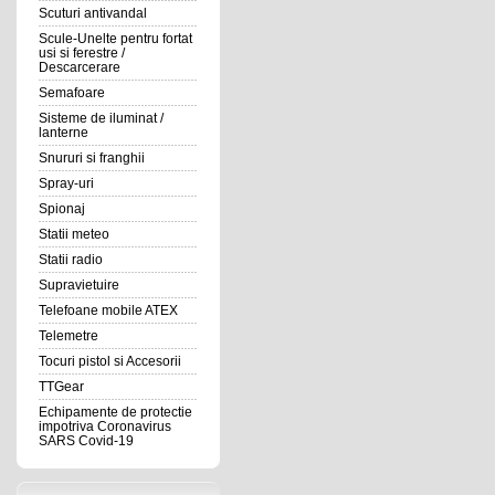
Scuturi antivandal
Scule-Unelte pentru fortat
usi si ferestre /
Descarcerare
Semafoare
Sisteme de iluminat /
lanterne
Snururi si franghii
Spray-uri
Spionaj
Statii meteo
Statii radio
Supravietuire
Telefoane mobile ATEX
Telemetre
Tocuri pistol si Accesorii
TTGear
Echipamente de protectie
impotriva Coronavirus
SARS Covid-19