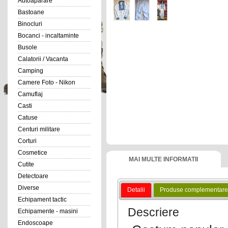
Autoaparare
Bastoane
Binocluri
Bocanci - incaltaminte
Busole
Calatorii / Vacanta
Camping
Camere Foto - Nikon
Camuflaj
Casti
Catuse
Centuri militare
Corturi
Cosmetice
MAI MULTE INFORMATII
Cutite
Detectoare
Diverse
Detalii
Produse complementare
Echipament tactic
Descriere
Echipamente - masini
Endoscoape