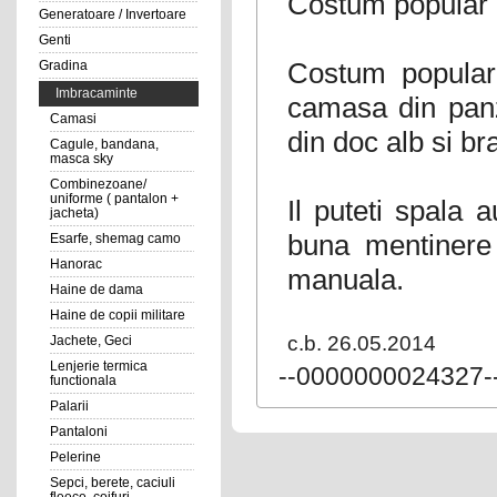
Costum popular b
Generatoare / Invertoare
Genti
Costum popular
Gradina
Imbracaminte
camasa din panz
Camasi
din doc alb si bra
Cagule, bandana,
masca sky
Combinezoane/
uniforme ( pantalon +
Il puteti spala
jacheta)
buna mentinere
Esarfe, shemag camo
Hanorac
manuala.
Haine de dama
Haine de copii militare
c.b. 26.05.2014
Jachete, Geci
Lenjerie termica
--0000000024327-
functionala
Palarii
Pantaloni
Pelerine
Sepci, berete, caciuli