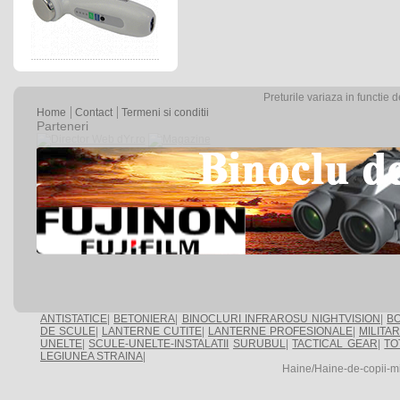
Preturile variaza in functie 
Home
Contact
Termeni si conditii
Parteneri
ANTISTATICE
|
BETONIERA
|
BINOCLURI INFRAROSU NIGHTVISION
|
BO
DE SCULE
|
LANTERNE CUTITE
|
LANTERNE PROFESIONALE
|
MILITA
UNELTE
|
SCULE-UNELTE-INSTALATII
SURUBUL
|
TACTICAL GEAR
|
TO
LEGIUNEA STRAINA
|
Haine/Haine-de-copii-m