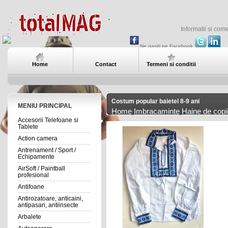
Informatii si com
Ne gasiti pe Facebook
Home
Contact
Termeni si conditii
Costum popular baietel 8-9 ani
MENIU PRINCIPAL
Home
Imbracaminte
Haine de copii
Accesorii Telefoane si
Tablete
Action camera
Antrenament / Sport /
Echipamente
AirSoft / Paintball
profesional
Antifoane
Antirozatoare, anticaini,
antipasari, antiinsecte
Arbalete