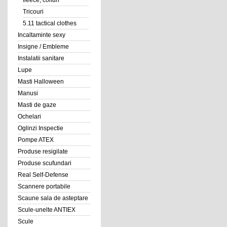
fleece, coifuri
Tricouri
5.11 tactical clothes
Incaltaminte sexy
Insigne / Embleme
Instalatii sanitare
Lupe
Masti Halloween
Manusi
Masti de gaze
Ochelari
Oglinzi Inspectie
Pompe ATEX
Produse resigilate
Produse scufundari
Real Self-Defense
Scannere portabile
Scaune sala de asteptare
Scule-unelte ANTIEX
Scule