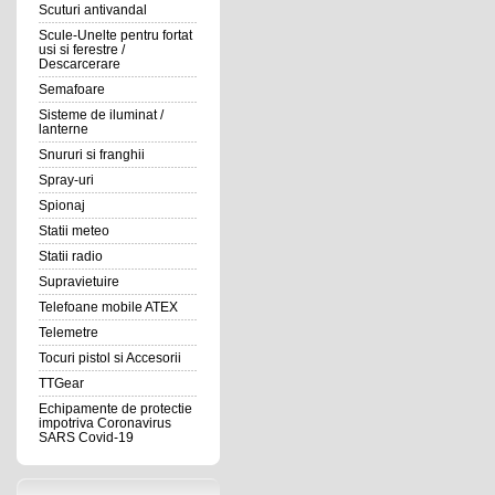
Scuturi antivandal
Scule-Unelte pentru fortat
usi si ferestre /
Descarcerare
Semafoare
Sisteme de iluminat /
lanterne
Snururi si franghii
Spray-uri
Spionaj
Statii meteo
Statii radio
Supravietuire
Telefoane mobile ATEX
Telemetre
Tocuri pistol si Accesorii
TTGear
Echipamente de protectie
impotriva Coronavirus
SARS Covid-19