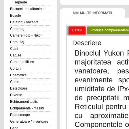
Trepiede
Bocanci - incaltaminte
MAI MULTE INFORMATII
Busole
Calatorii / Vacanta
Camping
Detalii
Produse complementare
Camere Foto - Nikon
Descriere
Camuflaj
Casti
Binoclul Yukon 
Catuse
majoritatea
acti
Centuri militare
vanatoare, pes
Corturi
Cosmetice
evenimente spo
Cutite
umiditate de IPx
Detectoare
Diverse
de precipitatii 
Echipament tactic
Reticulul pentru
Echipamente - masini
cu aproximat
Endoscoape
Generatoare / Invertoare
Componentele op
Genti