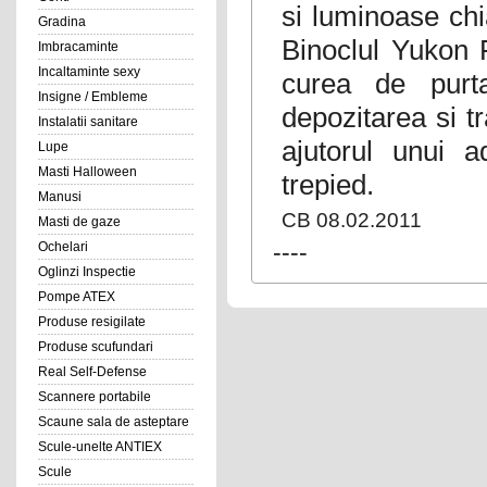
si luminoase chia
Gradina
Binoclul Yukon 
Imbracaminte
Incaltaminte sexy
curea de purt
Insigne / Embleme
depozitarea si t
Instalatii sanitare
ajutorul unui a
Lupe
Masti Halloween
trepied.
Manusi
CB 08.02.2011
Masti de gaze
----
Ochelari
Oglinzi Inspectie
Pompe ATEX
Produse resigilate
Produse scufundari
Real Self-Defense
Scannere portabile
Scaune sala de asteptare
Scule-unelte ANTIEX
Scule