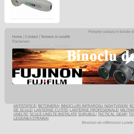
Preturile variaza in functie 
Home
Contact
Termeni si conditii
Parteneri
ANTISTATICE
|
BETONIERA
|
BINOCLURI INFRAROSU NIGHTVISION
|
BO
DE SCULE
|
LANTERNE CUTITE
|
LANTERNE PROFESIONALE
|
MILITA
UNELTE
|
SCULE-UNELTE-INSTALATII
SURUBUL
|
TACTICAL GEAR
|
TO
LEGIUNEA STRAINA
|
Binocluri-de-zi/Binocluri Lunet