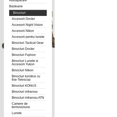
Autoaparare
Bastoane
Binocluri
Accesorii Docter
Accesorii Night Vision
Accesorii Nikon
Accesorii pentru lunete
Binocluri Tactical Gear
Binocluri Docter
Binocluri Fujinon
Binocluri Lunete si
Accesorii Yukon
Binocluri Nikon
Binocluri turistice cu
fise-Telescop
Binocluri KONUS
Binocluri infrarosu
Binocluri infrarosu ATN
Camere de
termoviziune
Lunete