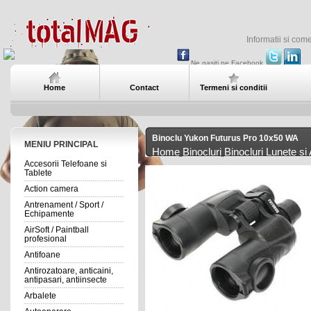
Informatii si com
Ne gasiti pe Facebook
Home
Contact
Termeni si conditii
Binoclu Yukon Futurus Pro 10x50 WA
MENIU PRINCIPAL
Home
Binocluri
Binocluri Lunete si
Accesorii Telefoane si
Tablete
Action camera
Antrenament / Sport /
Echipamente
AirSoft / Paintball
profesional
Antifoane
Antirozatoare, anticaini,
antipasari, antiinsecte
Arbalete