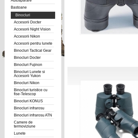
Autoaparare
Bastoane
Binocluri
Accesorii Docter
Accesorii Night Vision
Accesorii Nikon
Accesorii pentru lunete
Binocluri Tactical Gear
Binocluri Docter
Binocluri Fujinon
Binocluri Lunete si
Accesorii Yukon
Binocluri Nikon
Binocluri turistice cu
fise-Telescop
Binocluri KONUS
Binocluri infrarosu
Binocluri infrarosu ATN
Camere de
termoviziune
Lunete