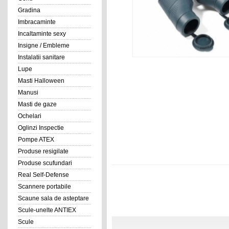
Gradina
Imbracaminte
Incaltaminte sexy
Insigne / Embleme
Instalatii sanitare
Lupe
Masti Halloween
Manusi
Masti de gaze
Ochelari
Oglinzi Inspectie
Pompe ATEX
Produse resigilate
Produse scufundari
Real Self-Defense
Scannere portabile
Scaune sala de asteptare
Scule-unelte ANTIEX
Scule