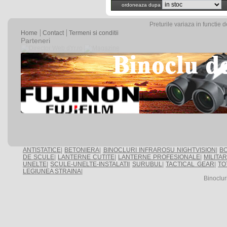
ordoneaza dupa
Preturile variaza in functie 
Home
Contact
Termeni si conditii
Parteneri
ANTISTATICE
|
BETONIERA
|
BINOCLURI INFRAROSU NIGHTVISION
|
BO
DE SCULE
|
LANTERNE CUTITE
|
LANTERNE PROFESIONALE
|
MILITA
UNELTE
|
SCULE-UNELTE-INSTALATII
SURUBUL
|
TACTICAL GEAR
|
TO
LEGIUNEA STRAINA
|
Binoclur