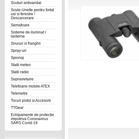
Scuturi antivandal
Scule-Unelte pentru fortat
usi si ferestre /
Descarcerare
Semafoare
Sisteme de iluminat /
lanterne
Snururi si franghii
Spray-uri
Spionaj
Statii meteo
Statii radio
Supravietuire
Telefoane mobile ATEX
Telemetre
Tocuri pistol si Accesorii
TTGear
Echipamente de protectie
impotriva Coronavirus
SARS Covid-19