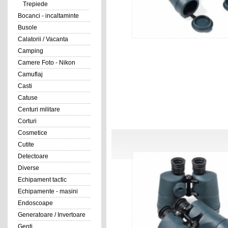
Trepiede
Bocanci - incaltaminte
Busole
Calatorii / Vacanta
Camping
Camere Foto - Nikon
Camuflaj
Casti
Catuse
Centuri militare
Corturi
Cosmetice
Cutite
Detectoare
Diverse
Echipament tactic
Echipamente - masini
Endoscoape
Generatoare / Invertoare
Genti