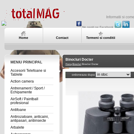
Informatii si com
Ne gasiti pe Facebook
Home
Contact
Termeni si conditii
Binocluri Docter
MENIU PRINCIPAL
Home
Binocluri
Binocluri Docter
Accesorii Telefoane si
Tablete
ordoneaza dupa
Action camera
Antrenament / Sport /
Echipamente
AirSoft / Paintball
profesional
Antifoane
Antirozatoare, anticaini,
antipasari, antiinsecte
Arbalete