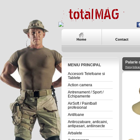
Home
Contact
Palarie 
MENIU PRINCIPAL
Home
Imbrac
Accesorii Telefoane si
Tablete
Action camera
Antrenament / Sport /
Echipamente
AirSoft / Paintball
profesional
Antifoane
Antirozatoare, anticaini,
antipasari, antiinsecte
Arbalete