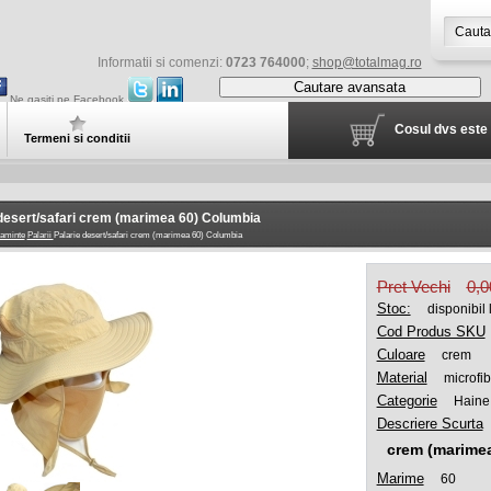
Informatii si comenzi:
0723 764000
;
shop@totalmag.ro
Cautare avansata
Ne gasiti pe Facebook
Cosul dvs este 
Termeni si conditii
desert/safari crem (marimea 60) Columbia
aminte
Palarii
Palarie desert/safari crem (marimea 60) Columbia
Pret Vechi
0,
Stoc:
disponibil
Cod Produs SKU
Culoare
crem
Material
microfib
Categorie
Haine
Descriere Scurta
crem (marimea
Marime
60