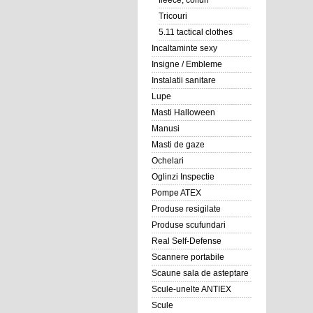
fleece, coifuri
Tricouri
5.11 tactical clothes
Incaltaminte sexy
Insigne / Embleme
Instalatii sanitare
Lupe
Masti Halloween
Manusi
Masti de gaze
Ochelari
Oglinzi Inspectie
Pompe ATEX
Produse resigilate
Produse scufundari
Real Self-Defense
Scannere portabile
Scaune sala de asteptare
Scule-unelte ANTIEX
Scule