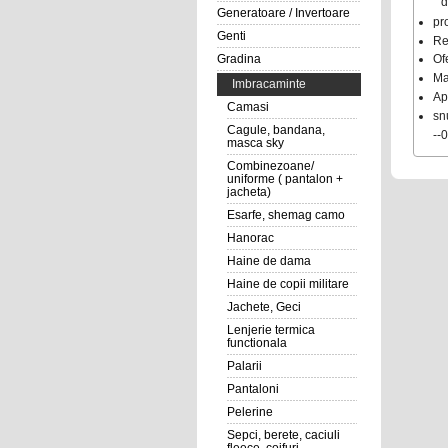
d
Generatoare / Invertoare
pr
Genti
Re
Gradina
Of
Ma
Imbracaminte
Ap
Camasi
sn
Cagule, bandana,
--
masca sky
Combinezoane/
uniforme ( pantalon +
jacheta)
Esarfe, shemag camo
Hanorac
Haine de dama
Haine de copii militare
Jachete, Geci
Lenjerie termica
functionala
Palarii
Pantaloni
Pelerine
Sepci, berete, caciuli