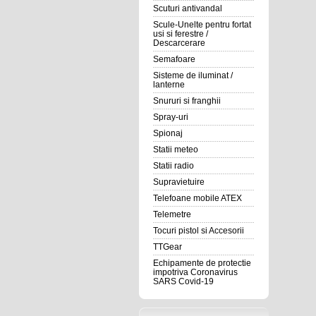
Scuturi antivandal
Scule-Unelte pentru fortat
usi si ferestre /
Descarcerare
Semafoare
Sisteme de iluminat /
lanterne
Snururi si franghii
Spray-uri
Spionaj
Statii meteo
Statii radio
Supravietuire
Telefoane mobile ATEX
Telemetre
Tocuri pistol si Accesorii
TTGear
Echipamente de protectie
impotriva Coronavirus
SARS Covid-19