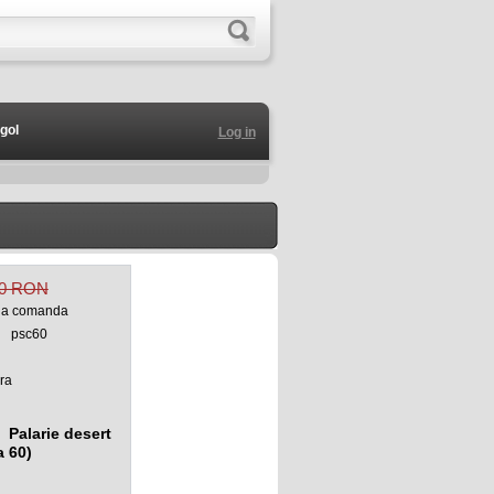
gol
Log in
00 RON
 la comanda
psc60
ra
Palarie desert
 60)