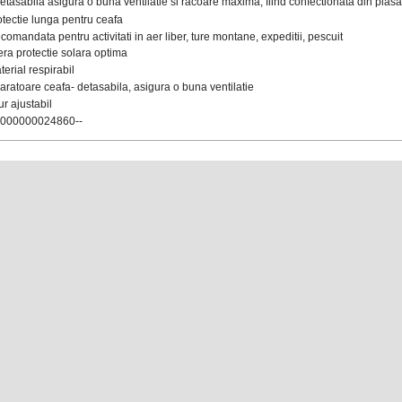
etasabila asigura o buna ventilatie si racoare maxima, fiind confectionata din plasa
otectie lunga pentru ceafa
comandata pentru activitati in aer liber, ture montane, expeditii, pescuit
era protectie solara optima
terial respirabil
aratoare ceafa- detasabila, asigura o buna ventilatie
ur ajustabil
0000000024860--