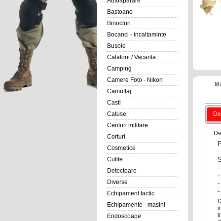
Autoaparare
Bastoane
Binocluri
Bocanci - incaltaminte
Busole
Calatorii / Vacanta
Camping
Camere Foto - Nikon
M
Camuflaj
Casti
Catuse
Det
Centuri militare
De
Corturi
P
Cosmetice
S
Cutite
-
Detectoare
-
Diverse
-
-
Echipament tactic
D
Echipamente - masini
i
t
Endoscoape