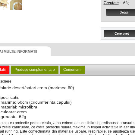
Greutate
62g
Detalii
AI MULTE INFORMATII
alii
Produse complementare
Comentarii
scriere
alarie desert/safari crem (marimea 60)
pecificatii:
 marime: 60cm (circumferinta capului)
 material: microfibra
 culoare: crem
 greutate: 62g
otata cu protectie pentru ceafa, zona extrem de sensibila si predispusa la arsuri 
n zilele caniculare, ce ofera protectie solara maxima in timpul activitatile in aer li
rail running. Este confectionata din materiale usoare, respirabile, se ajusteaza uso