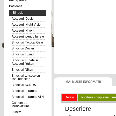
Autoaparare
Bastoane
Binocluri
Accesorii Docter
Accesorii Night Vision
Accesorii Nikon
Accesorii pentru lunete
Binocluri Tactical Gear
Binocluri Docter
Binocluri Fujinon
Binocluri Lunete si
Accesorii Yukon
Binocluri Nikon
Binocluri turistice cu
fise-Telescop
MAI MULTE INFORMATII
Binocluri KONUS
Binocluri infrarosu
Binocluri infrarosu ATN
Detalii
Produse complementare
Camere de
termoviziune
Descriere
Lunete