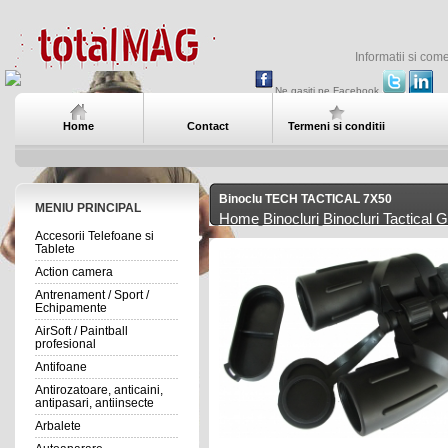
Informatii si com
Ne gasiti pe Facebook
Home
Contact
Termeni si conditii
Binoclu TECH TACTICAL 7X50
MENIU PRINCIPAL
Home
Binocluri
Binocluri Tactical 
Accesorii Telefoane si
Tablete
Action camera
Antrenament / Sport /
Echipamente
AirSoft / Paintball
profesional
Antifoane
Antirozatoare, anticaini,
antipasari, antiinsecte
Arbalete