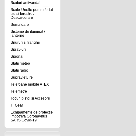
Scuturi antivandal
Scule-Unelte pentru fortat
usi si ferestre /
Descarcerare
Semafoare
Sisteme de iluminat /
lanterne
Snururi si franghii
Spray-uri
Spionaj
Statii meteo
Statii radio
Supravietuire
Telefoane mobile ATEX
Telemetre
Tocuri pistol si Accesorii
TTGear
Echipamente de protectie
impotriva Coronavirus
SARS Covid-19