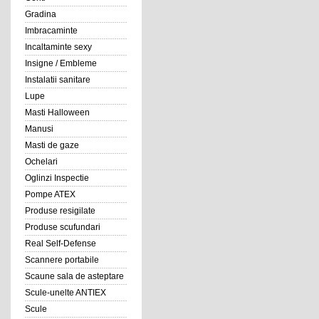
Gradina
Imbracaminte
Incaltaminte sexy
Insigne / Embleme
Instalatii sanitare
Lupe
Masti Halloween
Manusi
Masti de gaze
Ochelari
Oglinzi Inspectie
Pompe ATEX
Produse resigilate
Produse scufundari
Real Self-Defense
Scannere portabile
Scaune sala de asteptare
Scule-unelte ANTIEX
Scule