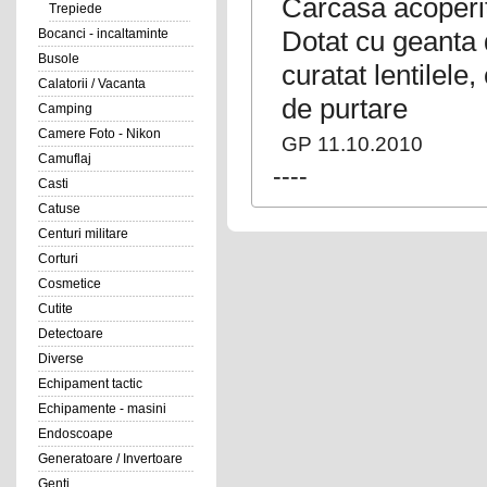
Carcasa acoperi
Trepiede
Dotat cu geanta 
Bocanci - incaltaminte
Busole
curatat lentilele
Calatorii / Vacanta
de purtare
Camping
Camere Foto - Nikon
GP 11.10.2010
Camuflaj
----
Casti
Catuse
Centuri militare
Corturi
Cosmetice
Cutite
Detectoare
Diverse
Echipament tactic
Echipamente - masini
Endoscoape
Generatoare / Invertoare
Genti