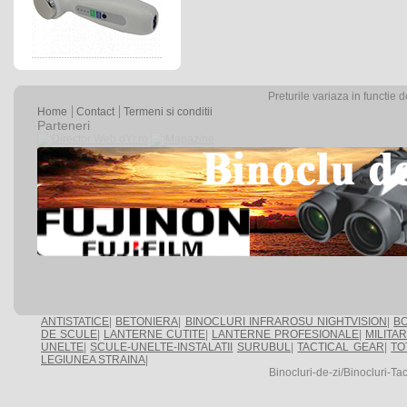
Preturile variaza in functie 
Home
Contact
Termeni si conditii
Parteneri
ANTISTATICE
|
BETONIERA
|
BINOCLURI INFRAROSU NIGHTVISION
|
BO
DE SCULE
|
LANTERNE CUTITE
|
LANTERNE PROFESIONALE
|
MILITA
UNELTE
|
SCULE-UNELTE-INSTALATII
SURUBUL
|
TACTICAL GEAR
|
TO
LEGIUNEA STRAINA
|
Binocluri-de-zi/Binocluri-