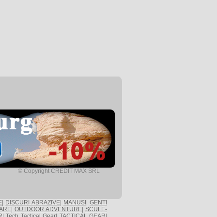
© Copyright CREDIT MAX SRL
E
|
DISCURI ABRAZIVE
|
MANUSI
|
GENTI
ARE
|
OUTDOOR ADVENTURE
|
SCULE-
R
|
Tech Tactical Gear
|
TACTICAL GEAR
|