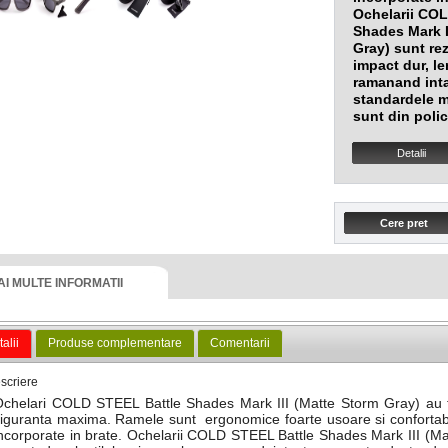
Ochelarii CO
Shades Mark
Gray)
sunt rez
impact dur, le
ramanand int
standardele mi
sunt din poli
Detalii
AI MULTE INFORMATII
alii
Produse complementare
Comentarii
scriere
chelari COLD STEEL Battle Shades Mark III (Matte Storm Gray) au fo
iguranta maxima. Ramele sunt ergonomice foarte usoare si confortabi
ncorporate in brate. Ochelarii COLD STEEL Battle Shades Mark III (Mat