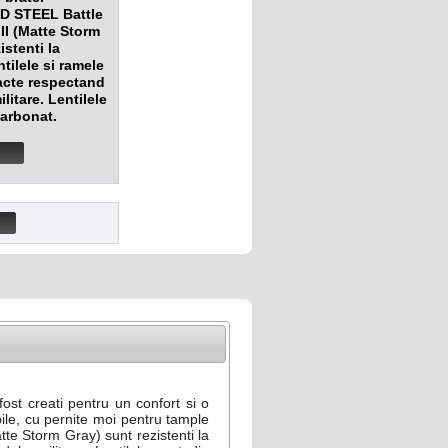
LD STEEL Battle
III (Matte Storm
istenti la
ntilele si ramele
acte respectand
litare. Lentilele
carbonat.
st creati pentru un confort si o
le, cu pernite moi pentru tample
te Storm Gray) sunt rezistenti la