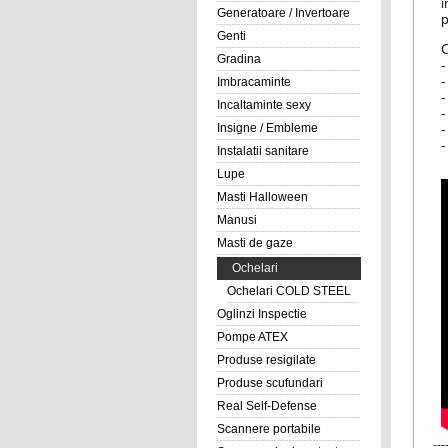
i
Generatoare / Invertoare
p
Genti
Gradina
-
-
Imbracaminte
-
Incaltaminte sexy
-
-
Insigne / Embleme
-
Instalatii sanitare
Lupe
Masti Halloween
Manusi
Masti de gaze
Ochelari
Ochelari COLD STEEL
Oglinzi Inspectie
Pompe ATEX
Produse resigilate
Produse scufundari
Real Self-Defense
Scannere portabile
---