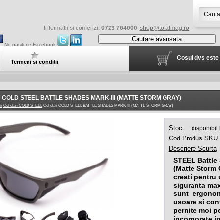
Informatii si comenzi:
0723 764000
;
shop@totalmag.ro
Cautare avansata
Ne gasiti pe Facebook
Cosul dvs este 
Termeni si conditii
ri COLD STEEL BATTLE SHADES MARK-III (MATTE STORM GRAY)
ri
Ochelari COLD STEEL
Ochelari COLD STEEL BATTLE SHADES MARK-III (MATTE STORM GRAY)
Stoc:
disponibil
Cod Produs SKU
Descriere Scurta
STEEL Battle 
(Matte Storm 
creati pentru 
siguranta ma
sunt ergonom
usoare si conf
pernite moi p
incorporate in