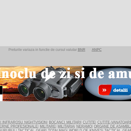
Preturile variaza in functie de cursul valutar
BNR
ANPC
I INFRAROSU NIGHTVISION
|
BOCANCI MILITARI
|
CUTITE
|
CUTITE-VANATOAR
ERNE PROFESIONALE
|
MILITARE
|
MILITARIA
|
NERAMO
|
ORGANE DE ASAMBL
SURUBUL
|
TACTICAL GEAR
|
TOTALMAG
|
WORLD OF KNIVES
|
TACTICAL GEA