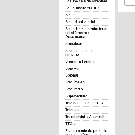
Scaune sala de asteptare
Scule-unelte ANTIEX
Scule
Scuturi antivandal
Scule-Unelte pentru fortat
usi si ferestre /
Descarcerare
Semafoare
Sisteme de iluminat /
lanterne
Snururi si franghii
Spray-uri
Spionaj
Statii meteo
Statii radio
Supravietuire
Telefoane mobile ATEX
Telemetre
Tocuri pistol si Accesorii
TTGear
Echipamente de protectie
impotriva Coronavirus