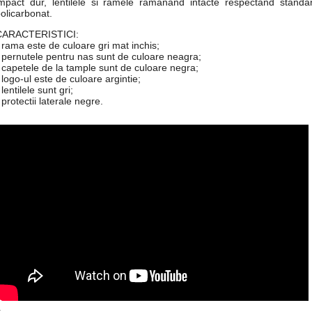
mpact dur, lentilele si ramele ramanand intacte respectand standard
olicarbonat.
CARACTERISTICI:
 rama este de culoare gri mat inchis;
 pernutele pentru nas sunt de culoare neagra;
 capetele de la tample sunt de culoare negra;
 logo-ul este de culoare argintie;
 lentilele sunt gri;
 protectii laterale negre.
-