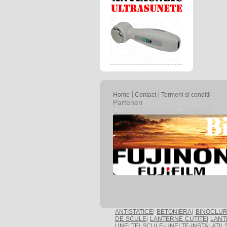
Home
Contact
Termeni si conditii
Parteneri
ANTISTATICE
|
BETONIERA
|
BINOCLUR
DE SCULE
|
LANTERNE CUTITE
|
LANT
UNELTE
|
SCULE-UNELTE-INSTALATII