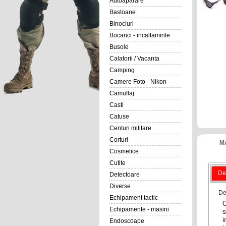
Autoaparare
Bastoane
Binocluri
Bocanci - incaltaminte
Busole
Calatorii / Vacanta
Camping
Camere Foto - Nikon
Camuflaj
Casti
Catuse
Centuri militare
Corturi
M
Cosmetice
Cutite
Det
Detectoare
Diverse
De
Echipament tactic
O
Echipamente - masini
s
i
Endoscoape