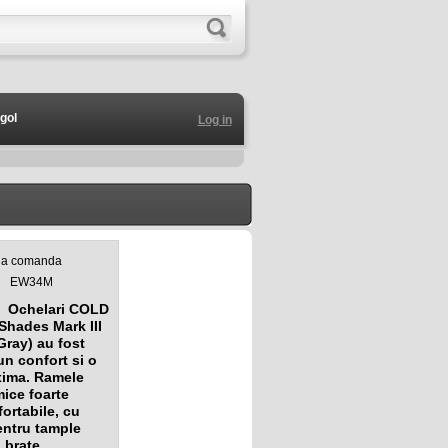
gol
Log in
 la comanda
EW34M
Ochelari COLD
Shades Mark III
Gray) au fost
un confort si o
xima. Ramele
ice foarte
ortabile, cu
entru tample
 brate.