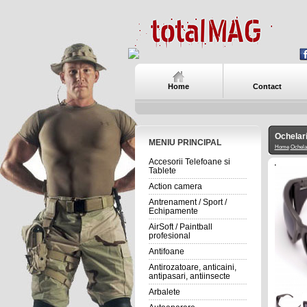
Home
Contact
Ochela
MENIU PRINCIPAL
Home
Ochela
Accesorii Telefoane si
Tablete
Action camera
Antrenament / Sport /
Echipamente
AirSoft / Paintball
profesional
Antifoane
Antirozatoare, anticaini,
antipasari, antiinsecte
Arbalete