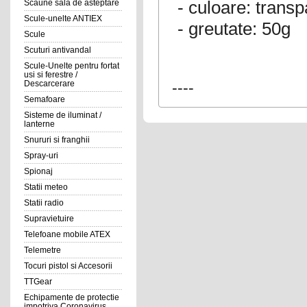
- culoare: transp
Scaune sala de asteptare
Scule-unelte ANTIEX
- greutate: 50g
Scule
Scuturi antivandal
Scule-Unelte pentru fortat
usi si ferestre /
Descarcerare
----
Semafoare
Sisteme de iluminat /
lanterne
Snururi si franghii
Spray-uri
Spionaj
Statii meteo
Statii radio
Supravietuire
Telefoane mobile ATEX
Telemetre
Tocuri pistol si Accesorii
TTGear
Echipamente de protectie
impotriva Coronavirus