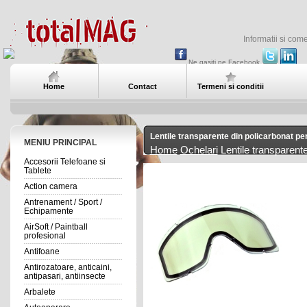
Informatii si com
Ne gasiti pe Facebook
Home
Contact
Termeni si conditii
Lentile transparente din policarbonat p
MENIU PRINCIPAL
Home
Ochelari
Lentile transparent
Accesorii Telefoane si
Tablete
Action camera
Antrenament / Sport /
Echipamente
AirSoft / Paintball
profesional
Antifoane
Antirozatoare, anticaini,
antipasari, antiinsecte
Arbalete