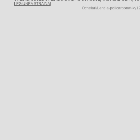
LEGIUNEA STRAINA
|
Ochelari/Lentila-policarbonat-ky1