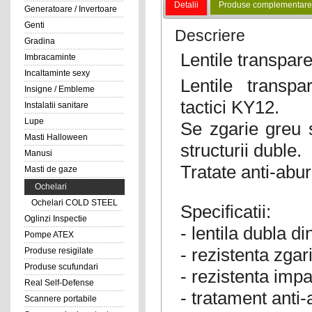
Detalii
Produse complementare
Generatoare / Invertoare
Genti
Descriere
Gradina
Lentile transpar
Imbracaminte
Incaltaminte sexy
Lentile transpa
Insigne / Embleme
tactici KY12.
Instalatii sanitare
Lupe
Se zgarie greu s
Masti Halloween
structurii duble.
Manusi
Tratate anti-abur
Masti de gaze
Ochelari
Ochelari COLD STEEL
Specificatii:
Oglinzi Inspectie
- lentila dubla d
Pompe ATEX
- rezistenta zgar
Produse resigilate
Produse scufundari
- rezistenta imp
Real Self-Defense
- tratament anti-
Scannere portabile