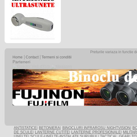
Preturile variaza in functie 
Home
Contact
Termeni si conditii
Parteneri
ANTISTATICE
|
BETONIERA
|
BINOCLURI INFRAROSU NIGHTVISION
|
BO
DE SCULE
|
LANTERNE CUTITE
|
LANTERNE PROFESIONALE
|
MILITA
UNELTE
|
SCULE-UNELTE-INSTALATII
SURUBUL
|
TACTICAL GEAR
|
TO