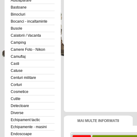
Autoaparare
Bastoane
Binocluri
Bocanci - incaltaminte
Busole
Calatorii / Vacanta
Camping
Camere Foto - Nikon
Camuflaj
Casti
Catuse
Centuri militare
Corturi
Cosmetice
Cutite
Detectoare
Diverse
Echipament tactic
MAI MULTE INFORMATII
Echipamente - masini
Endoscoape