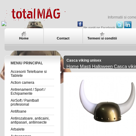
Informatii si com
Ne gasiti pe Facebook
Home
Contact
Termeni si conditii
Casca viking unisex
MENIU PRINCIPAL
Home
Masti Halloween
Casca viki
Accesorii Telefoane si
Tablete
Action camera
Antrenament / Sport /
Echipamente
AirSoft / Paintball
profesional
Antifoane
Antirozatoare, anticaini,
antipasari, antiinsecte
Arbalete