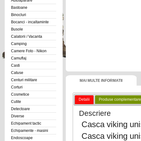
Autoaparare
Bastoane
Binocluri
Bocanci - incaltaminte
Busole
Calatorii / Vacanta
Camping
Camere Foto - Nikon
Camuflaj
Casti
Catuse
Centuri militare
MAI MULTE INFORMATII
Corturi
Cosmetice
Detalii
Produse complementare
Cutite
Detectoare
Descriere
Diverse
Casca viking un
Echipament tactic
Echipamente - masini
Casca viking unis
Endoscoape