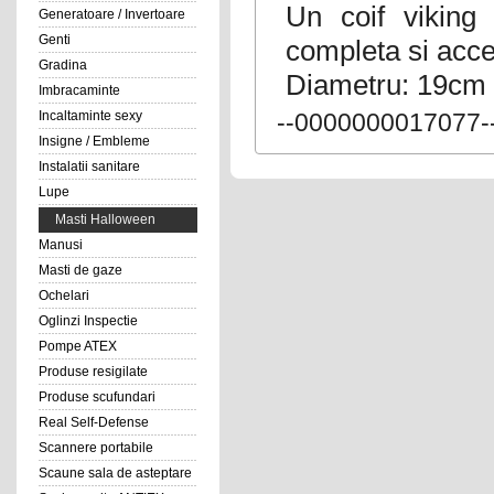
Un coif viking 
Generatoare / Invertoare
Genti
completa si acce
Gradina
Diametru: 19cm
Imbracaminte
Incaltaminte sexy
--0000000017077-
Insigne / Embleme
Instalatii sanitare
Lupe
Masti Halloween
Manusi
Masti de gaze
Ochelari
Oglinzi Inspectie
Pompe ATEX
Produse resigilate
Produse scufundari
Real Self-Defense
Scannere portabile
Scaune sala de asteptare