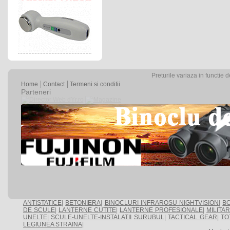
Preturile variaza in functie 
Home
Contact
Termeni si conditii
Parteneri
ANTISTATICE
|
BETONIERA
|
BINOCLURI INFRAROSU NIGHTVISION
|
BO
DE SCULE
|
LANTERNE CUTITE
|
LANTERNE PROFESIONALE
|
MILITA
UNELTE
|
SCULE-UNELTE-INSTALATII
SURUBUL
|
TACTICAL GEAR
|
TO
LEGIUNEA STRAINA
|