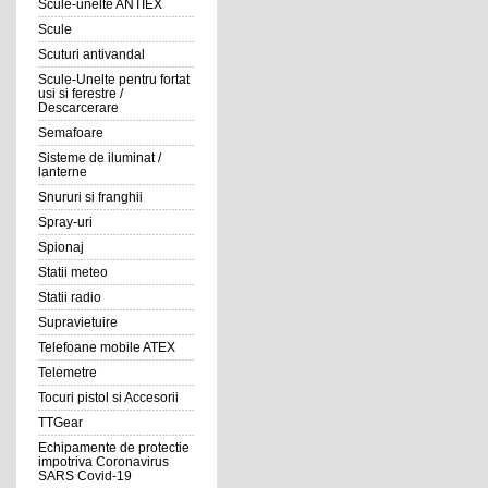
Scule-unelte ANTIEX
Scule
Scuturi antivandal
Scule-Unelte pentru fortat
usi si ferestre /
Descarcerare
Semafoare
Sisteme de iluminat /
lanterne
Snururi si franghii
Spray-uri
Spionaj
Statii meteo
Statii radio
Supravietuire
Telefoane mobile ATEX
Telemetre
Tocuri pistol si Accesorii
TTGear
Echipamente de protectie
impotriva Coronavirus
SARS Covid-19