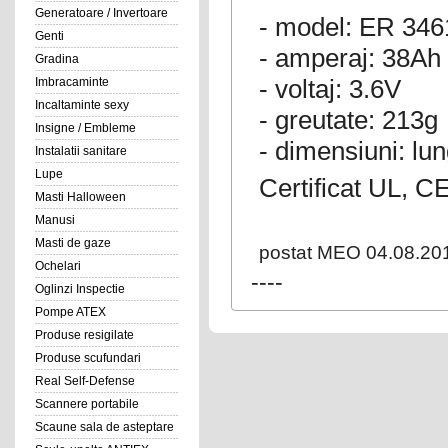
Generatoare / Invertoare
- model: ER 34
Genti
- amperaj: 38Ah
Gradina
- voltaj: 3.6V
Imbracaminte
Incaltaminte sexy
- greutate: 213g
Insigne / Embleme
- dimensiuni: l
Instalatii sanitare
Lupe
Certificat UL, 
Masti Halloween
Manusi
Masti de gaze
postat MEO 04.08.20
Ochelari
----
Oglinzi Inspectie
Pompe ATEX
Produse resigilate
Produse scufundari
Real Self-Defense
Scannere portabile
Scaune sala de asteptare