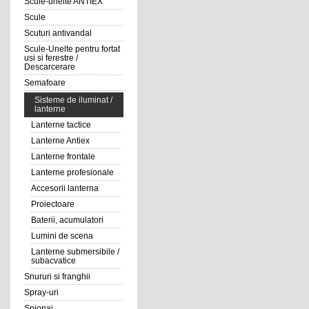
Scule-unelte ANTIEX
Scule
Scuturi antivandal
Scule-Unelte pentru fortat
usi si ferestre /
Descarcerare
Semafoare
Sisteme de iluminat /
lanterne
Lanterne tactice
Lanterne Antiex
Lanterne frontale
Lanterne profesionale
Accesorii lanterna
Proiectoare
Baterii, acumulatori
Lumini de scena
Lanterne submersibile /
subacvatice
Snururi si franghii
Spray-uri
Spionaj