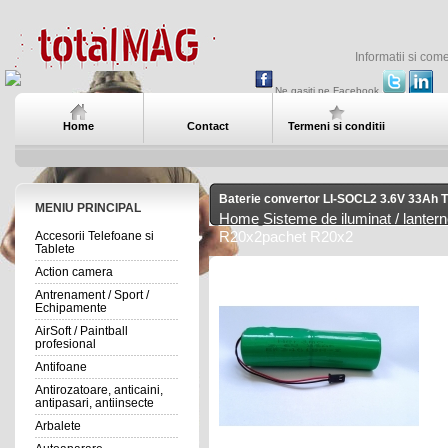
Informatii si com
Ne gasiti pe Facebook
Home
Contact
Termeni si conditii
Baterie convertor LI-SOCL2 3.6V 33Ah
MENIU PRINCIPAL
Home
Sisteme de iluminat / lanter
Accesorii Telefoane si
R20x2pachet R20x2
Tablete
Action camera
Antrenament / Sport /
Echipamente
AirSoft / Paintball
profesional
Antifoane
Antirozatoare, anticaini,
antipasari, antiinsecte
Arbalete