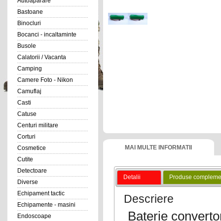
Autoaparare
Bastoane
Binocluri
Bocanci - incaltaminte
Busole
Calatorii / Vacanta
Camping
Camere Foto - Nikon
Camuflaj
Casti
Catuse
Centuri militare
Corturi
MAI MULTE INFORMATII
Cosmetice
Cutite
Detectoare
Detalii
Produse compleme
Diverse
Echipament tactic
Descriere
Echipamente - masini
Baterie convert
Endoscoape