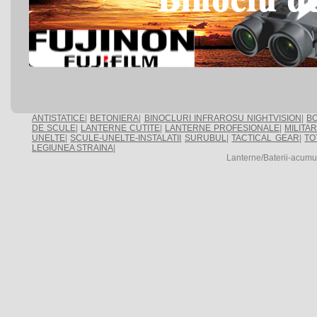
ANTISTATICE
|
BETONIERA
|
BINOCLURI INFRAROSU NIGHTVISION
|
BO
DE SCULE
|
LANTERNE CUTITE
|
LANTERNE PROFESIONALE
|
MILITA
UNELTE
|
SCULE-UNELTE-INSTALATII
SURUBUL
|
TACTICAL GEAR
|
TO
LEGIUNEA STRAINA
|
Lanterne/Baterii-acumu