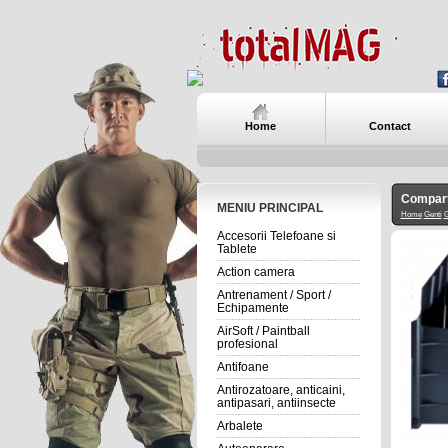
Home
Contact
Compart
MENIU PRINCIPAL
Home
Genti
G
Accesorii Telefoane si
Tablete
Action camera
Antrenament / Sport /
Echipamente
AirSoft / Paintball
profesional
Antifoane
Antirozatoare, anticaini,
antipasari, antiinsecte
Arbalete