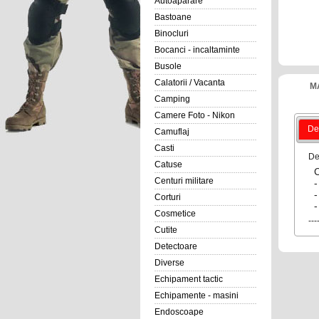
Autoaparare
Bastoane
Binocluri
Bocanci - incaltaminte
Busole
Calatorii / Vacanta
M
Camping
Camere Foto - Nikon
Det
Camuflaj
Casti
De
Catuse
Centuri militare
-
-
Corturi
-
Cosmetice
---
Cutite
Detectoare
Diverse
Echipament tactic
Echipamente - masini
Endoscoape