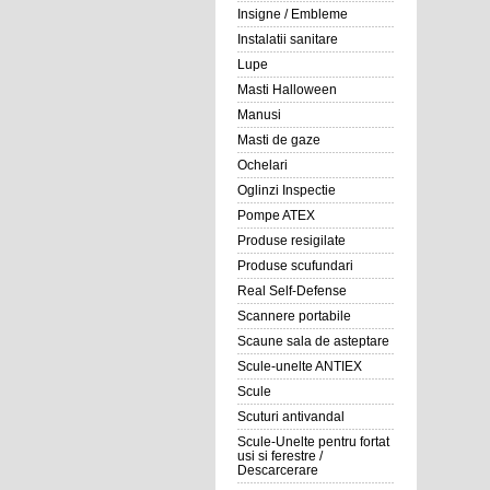
Insigne / Embleme
Instalatii sanitare
Lupe
Masti Halloween
Manusi
Masti de gaze
Ochelari
Oglinzi Inspectie
Pompe ATEX
Produse resigilate
Produse scufundari
Real Self-Defense
Scannere portabile
Scaune sala de asteptare
Scule-unelte ANTIEX
Scule
Scuturi antivandal
Scule-Unelte pentru fortat
usi si ferestre /
Descarcerare