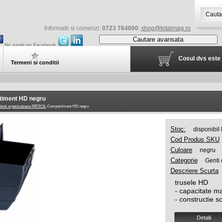
Informatii si comenzi:
0723 764000
;
shop@totalmag.ro
Cautare avansata
Ne gasiti pe Facebook
Cosul dvs este 
Termeni si conditii
iment HD negru
enti organizatoare PATROL
Compartiment HD negru
Stoc:
disponibil
Cod Produs SKU
Culoare
negru
Categorie
Genti 
Descriere Scurta
trusele HD
- capacitate m
- constructie s
Detalii