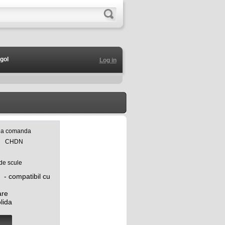
gol
Log in
 la comanda
CHDN
de scule
- compatibil cu
are
olida