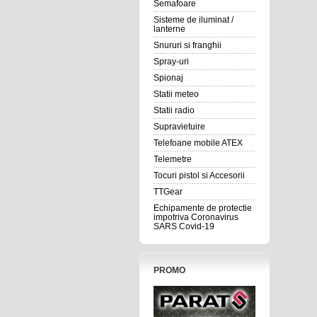
Semafoare
Sisteme de iluminat /
lanterne
Snururi si franghii
Spray-uri
Spionaj
Statii meteo
Statii radio
Supravietuire
Telefoane mobile ATEX
Telemetre
Tocuri pistol si Accesorii
TTGear
Echipamente de protectie
impotriva Coronavirus
SARS Covid-19
PROMO