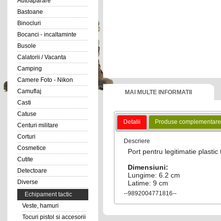
Autoaparare
Bastoane
Binocluri
Bocanci - incaltaminte
Busole
Calatorii / Vacanta
Camping
Camere Foto - Nikon
Camuflaj
MAI MULTE INFORMATII
Casti
Catuse
Detalii
Produse complementare
Centuri militare
Corturi
Descriere
Cosmetice
Port pentru legitimatie plastic
Cutite
Dimensiuni:
Detectoare
Lungime: 6.2 cm
Diverse
Latime: 9 cm
--9892004771816--
Echipament tactic
Veste, hamuri
Tocuri pistol si accesorii