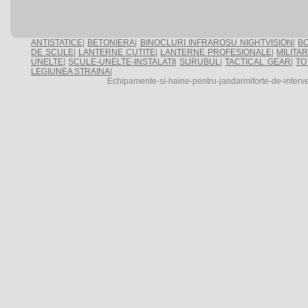
ANTISTATICE
|
BETONIERA
|
BINOCLURI INFRAROSU NIGHTVISION
|
BO
DE SCULE
|
LANTERNE CUTITE
|
LANTERNE PROFESIONALE
|
MILITA
UNELTE
|
SCULE-UNELTE-INSTALATII
SURUBUL
|
TACTICAL GEAR
|
TO
LEGIUNEA STRAINA
|
Echipamente-si-haine-pentru-jandarmiforte-de-interve