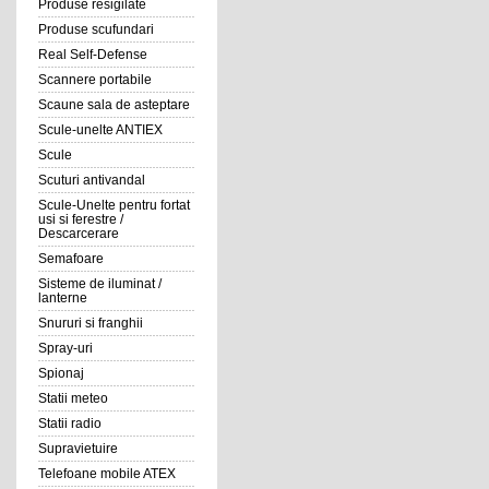
Produse resigilate
Produse scufundari
Real Self-Defense
Scannere portabile
Scaune sala de asteptare
Scule-unelte ANTIEX
Scule
Scuturi antivandal
Scule-Unelte pentru fortat
usi si ferestre /
Descarcerare
Semafoare
Sisteme de iluminat /
lanterne
Snururi si franghii
Spray-uri
Spionaj
Statii meteo
Statii radio
Supravietuire
Telefoane mobile ATEX