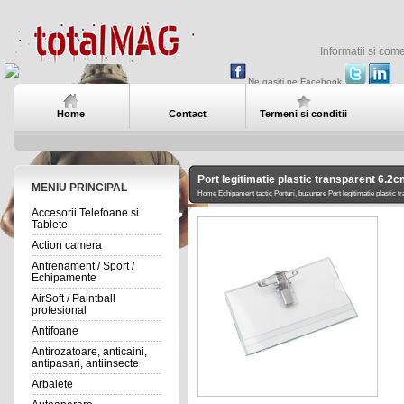
Informatii si com
Ne gasiti pe Facebook
Home
Contact
Termeni si conditii
Port legitimatie plastic transparent 6.
MENIU PRINCIPAL
Home
Echipament tactic
Porturi, buzunare
Port legitimatie plastic 
Accesorii Telefoane si
Tablete
Action camera
Antrenament / Sport /
Echipamente
AirSoft / Paintball
profesional
Antifoane
Antirozatoare, anticaini,
antipasari, antiinsecte
Arbalete