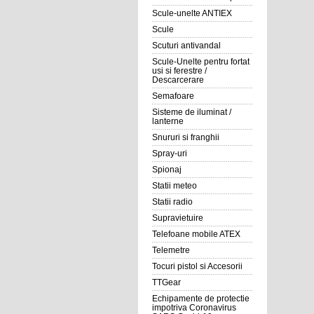
Scule-unelte ANTIEX
Scule
Scuturi antivandal
Scule-Unelte pentru fortat
usi si ferestre /
Descarcerare
Semafoare
Sisteme de iluminat /
lanterne
Snururi si franghii
Spray-uri
Spionaj
Statii meteo
Statii radio
Supravietuire
Telefoane mobile ATEX
Telemetre
Tocuri pistol si Accesorii
TTGear
Echipamente de protectie
impotriva Coronavirus