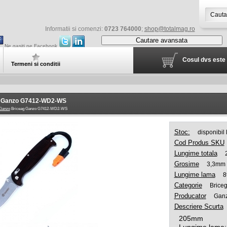
Informatii si comenzi:
0723 764000
;
shop@totalmag.ro
Cautare avansata
Ne gasiti pe Facebook
Cosul dvs este 
Termeni si conditii
g Ganzo G7412-WD2-WS
Ganzo
Briceag Ganzo G7412-WD2-WS
Stoc:
disponibil
Cod Produs SKU
Lungime totala
Grosime
3,3mm
Lungime lama
Categorie
Brice
Producator
Gan
Descriere Scurta
205mm