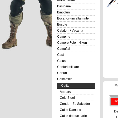
Autoaparare
Bastoane
Binocluri
Bocanci - incaltaminte
Busole
Calatorii / Vacanta
Camping
Camere Foto - Nikon
Camuflaj
Casti
Catuse
Centuri militare
Corturi
Cosmetice
M
Cutite
Amnare
Cold Steel
Det
Condor- EL Salvador
Cutite Damasc
De
Cutite de bucatarie