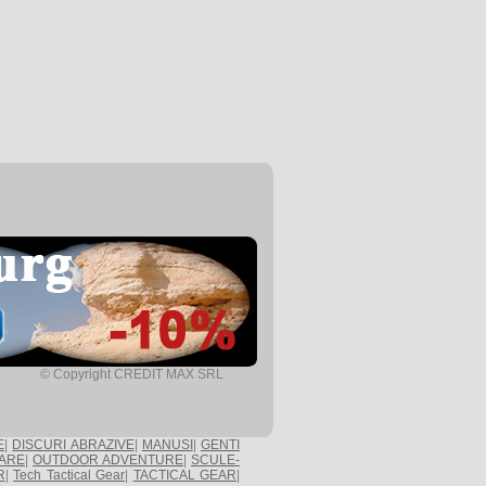
© Copyright CREDIT MAX SRL
E
|
DISCURI ABRAZIVE
|
MANUSI
|
GENTI
ARE
|
OUTDOOR ADVENTURE
|
SCULE-
R
|
Tech Tactical Gear
|
TACTICAL GEAR
|