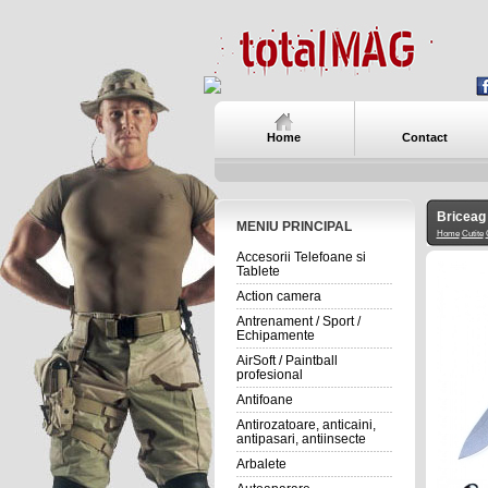
Home
Contact
Bricea
MENIU PRINCIPAL
Home
Cutite
Accesorii Telefoane si
Tablete
Action camera
Antrenament / Sport /
Echipamente
AirSoft / Paintball
profesional
Antifoane
Antirozatoare, anticaini,
antipasari, antiinsecte
Arbalete