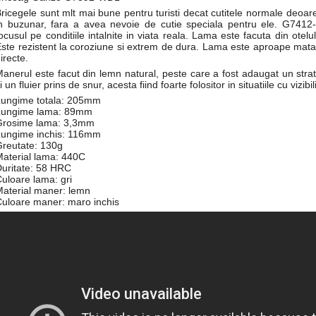
ricegele sunt mlt mai bune pentru turisti decat cutitele normale deoa
in buzunar, fara a avea nevoie de cutie speciala pentru ele. G74
ocusul pe conditiile intalnite in viata reala. Lama este facuta din otelul
ste rezistent la coroziune si extrem de dura. Lama este aproape mata
irecte.
anerul este facut din lemn natural, peste care a fost adaugat un strat
i un fluier prins de snur, acesta fiind foarte folositor in situatiile cu vizibi
Lungime totala: 205mm
Lungime lama: 89mm
Grosime lama: 3,3mm
Lungime inchis: 116mm
reutate: 130g
aterial lama: 440C
uritate: 58 HRC
uloare lama: gri
aterial maner: lemn
uloare maner: maro inchis