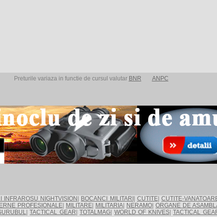
Preturile variaza in functie de cursul valutar
BNR
ANPC
I INFRAROSU NIGHTVISION
|
BOCANCI MILITARI
|
CUTITE
|
CUTITE-VANATOAR
ERNE PROFESIONALE
|
MILITARE
|
MILITARIA
|
NERAMO
|
ORGANE DE ASAMBL
SURUBUL
|
TACTICAL GEAR
|
TOTALMAG
|
WORLD OF KNIVES
|
TACTICAL GEA