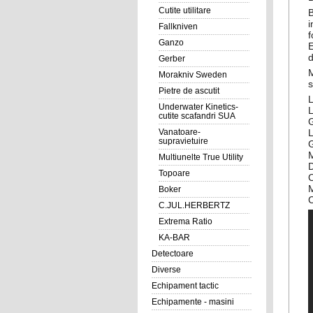
Cutite utilitare
B
Fallkniven
f
Ganzo
E
d
Gerber
M
Morakniv Sweden
s
Pietre de ascutit
Underwater Kinetics-
cutite scafandri SUA
Vanatoare-
supravietuire
G
M
Multiunelte True Utility
D
Topoare
C
M
Boker
C
C.JUL.HERBERTZ
Extrema Ratio
KA-BAR
Detectoare
Diverse
Echipament tactic
Echipamente - masini