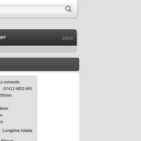
gol
Log in
 la comanda
G7412-WD2-WS
205mm
89mm
ge
zo
Lungime totala: