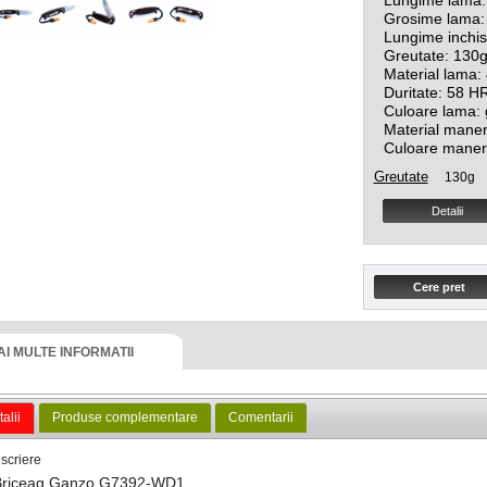
Lungime lama
Grosime lama
Lungime inchi
Greutate: 130
Material lama:
Duritate: 58 H
Culoare lama: 
Material maner
Culoare maner:
Greutate
130g
Detalii
AI MULTE INFORMATII
alii
Produse complementare
Comentarii
scriere
Briceag Ganzo G7392-WD1