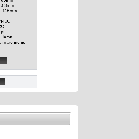
: 89mm
: 3,3mm
s: 116mm
g
 440C
RC
gri
: lemn
 maro inchis