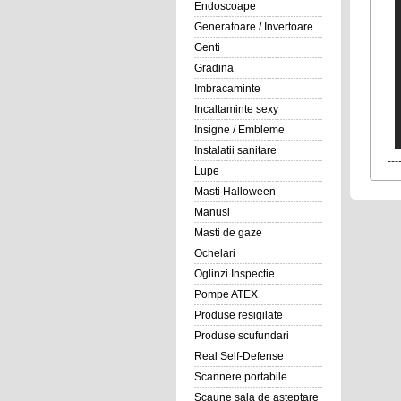
Endoscoape
Generatoare / Invertoare
Genti
Gradina
Imbracaminte
Incaltaminte sexy
Insigne / Embleme
Instalatii sanitare
---
Lupe
Masti Halloween
Manusi
Masti de gaze
Ochelari
Oglinzi Inspectie
Pompe ATEX
Produse resigilate
Produse scufundari
Real Self-Defense
Scannere portabile
Scaune sala de asteptare