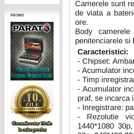
Camerele sunt rez
de viata a bateri
PROMO
ore.
Body camerele 
penitenciarele si 
Caracteristici:
- Chipset:
Ambar
- Acumulator in
- Timp inregistra
- Acumulator inc
praf, se incarc
- Inregistrare: 
- Rezolutie v
1440*1080 30p,