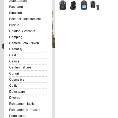
Autoaparare
Bastoane
Binocluri
Bocanci - incaltaminte
Busole
Calatorii / Vacanta
Camping
Camere Foto - Nikon
Camuflaj
Casti
Catuse
Centuri militare
Corturi
Cosmetice
Cutite
Detectoare
Diverse
Echipament tactic
Echipamente - masini
Endoscoape