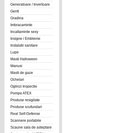
Generatoare / Invertoare
Genti
Gradina
Imbracaminte
Incaltaminte sexy
Insigne / Embleme
Instalatii sanitare
Lupe
Masti Halloween
Manusi
Masti de gaze
Ochelari
Oglinzi Inspectie
Pompe ATEX
Produse resigilate
Produse scufundari
Real Self-Defense
Scannere portabile
Scaune sala de asteptare