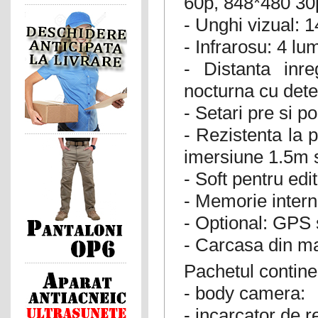
60p, 848*480 30
- Unghi vizual: 
- Infrarosu: 4 lu
- Distanta inre
nocturna cu detec
- Setari pre si p
- Rezistenta la p
imersiune 1.5m 
- Soft pentru edi
- Memorie inter
- Optional: GPS
- Carcasa din mat
Pachetul contine
- body camera:
- incarcator de 