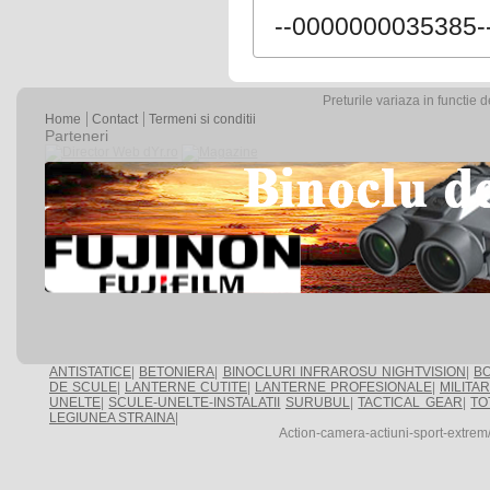
--0000000035385-
Preturile variaza in functie 
Home
Contact
Termeni si conditii
Parteneri
ANTISTATICE
|
BETONIERA
|
BINOCLURI INFRAROSU NIGHTVISION
|
BO
DE SCULE
|
LANTERNE CUTITE
|
LANTERNE PROFESIONALE
|
MILITA
UNELTE
|
SCULE-UNELTE-INSTALATII
SURUBUL
|
TACTICAL GEAR
|
TO
LEGIUNEA STRAINA
|
Action-camera-actiuni-sport-extr