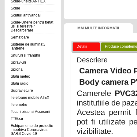
Scule-unelte ANTIEX
Scule
Scuturi antivandal
Scule-Unelte pentru fortat
usi si ferestre /
MAI MULTE INFORMATII
Descarcerare
Semafoare
Sisteme de iluminat /
Detalii
Produse compleme
lanterne
Snururi si franghii
Descriere
Spray-uri
Camera Video P
Spionaj
Statii meteo
Body camera
P
Statii radio
Supravietuire
Camerele
PVC3
Telefoane mobile ATEX
institutiile de pa
Telemetre
Acestea permit fo
Tocuri pistol si Accesorii
TTGear
pot fi utilizate 
Echipamente de protectie
vizibilitate.
impotriva Coronavirus
SARS Covid-19