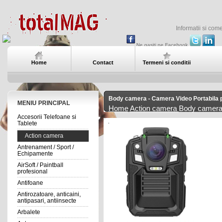
Informatii si com
Ne gasiti pe Facebook
Home
Contact
Termeni si conditii
Body camera - Camera Video Portabila 
MENIU PRINCIPAL
Home
Action camera
Body camera 
Accesorii Telefoane si
Tablete
Action camera
Antrenament / Sport /
Echipamente
AirSoft / Paintball
profesional
Antifoane
Antirozatoare, anticaini,
antipasari, antiinsecte
Arbalete