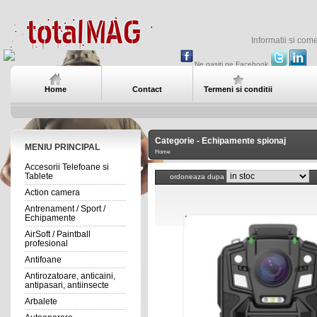
Informatii si com
Ne gasiti pe Facebook
Home
Contact
Termeni si conditii
Categorie - Echipamente spionaj
MENIU PRINCIPAL
Home
Accesorii Telefoane si
Tablete
ordoneaza dupa
Action camera
Antrenament / Sport /
Echipamente
AirSoft / Paintball
profesional
Antifoane
Antirozatoare, anticaini,
antipasari, antiinsecte
Arbalete