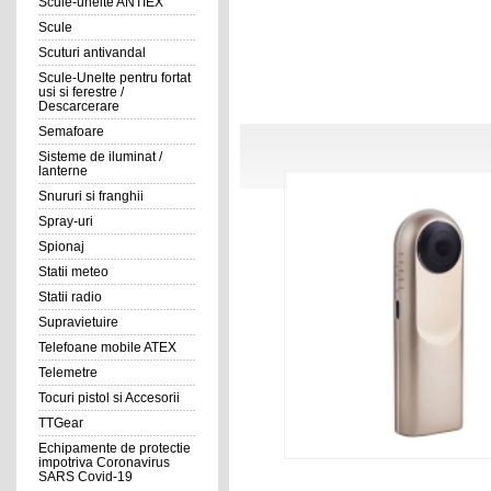
Scule-unelte ANTIEX
Scule
Scuturi antivandal
Scule-Unelte pentru fortat
usi si ferestre /
Descarcerare
Semafoare
Sisteme de iluminat /
lanterne
Snururi si franghii
Spray-uri
Spionaj
Statii meteo
Statii radio
Supravietuire
Telefoane mobile ATEX
Telemetre
Tocuri pistol si Accesorii
TTGear
Echipamente de protectie
impotriva Coronavirus
SARS Covid-19