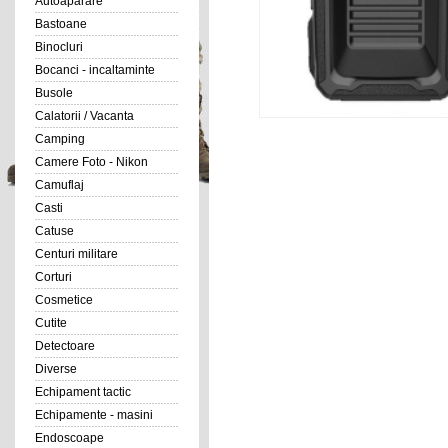
Autoaparare
Bastoane
Binocluri
Bocanci - incaltaminte
Busole
Calatorii / Vacanta
Camping
Camere Foto - Nikon
Camuflaj
Casti
Catuse
Centuri militare
Corturi
Cosmetice
Cutite
Detectoare
Diverse
Echipament tactic
Echipamente - masini
Endoscoape