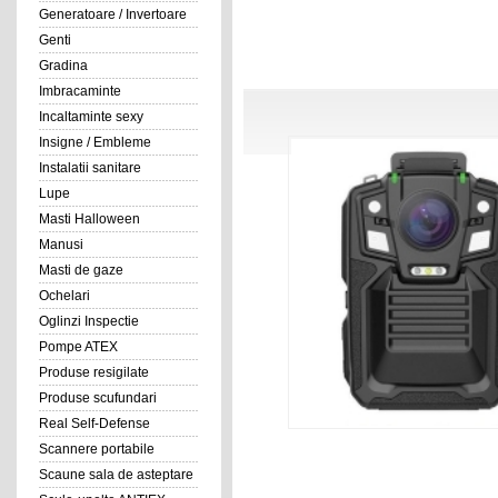
Generatoare / Invertoare
Genti
Gradina
Imbracaminte
Incaltaminte sexy
Insigne / Embleme
Instalatii sanitare
Lupe
Masti Halloween
Manusi
Masti de gaze
Ochelari
Oglinzi Inspectie
Pompe ATEX
Produse resigilate
Produse scufundari
Real Self-Defense
Scannere portabile
Scaune sala de asteptare