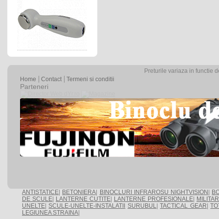
Preturile variaza in functie 
Home
Contact
Termeni si conditii
Parteneri
ANTISTATICE
|
BETONIERA
|
BINOCLURI INFRAROSU NIGHTVISION
|
BO
DE SCULE
|
LANTERNE CUTITE
|
LANTERNE PROFESIONALE
|
MILITA
UNELTE
|
SCULE-UNELTE-INSTALATII
SURUBUL
|
TACTICAL GEAR
|
TO
LEGIUNEA STRAINA
|