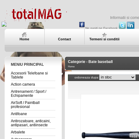
Informatii si com
Ne gasiti pe Facebook
Home
Contact
Termeni si conditii
Categorie - Bate baseball
MENIU PRINCIPAL
Home
Accesorii Telefoane si
Tablete
ordoneaza dupa
Action camera
Antrenament / Sport /
Echipamente
AirSoft / Paintball
profesional
Antifoane
Antirozatoare, anticaini,
antipasari, antiinsecte
Arbalete