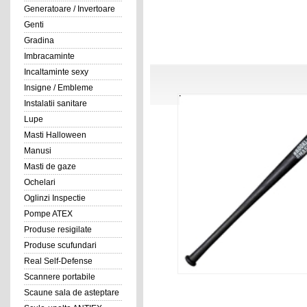
Generatoare / Invertoare
Genti
Gradina
Imbracaminte
Incaltaminte sexy
Insigne / Embleme
Instalatii sanitare
Lupe
Masti Halloween
Manusi
Masti de gaze
Ochelari
Oglinzi Inspectie
Pompe ATEX
Produse resigilate
Produse scufundari
Real Self-Defense
Scannere portabile
Scaune sala de asteptare