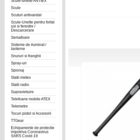
Scule-unelte ANTIEX
Scule
Scuturi antivandal
Scule-Unelte pentru fortat
usi si ferestre /
Descarcerare
Semafoare
Sisteme de iluminat /
lanterne
Snururi si franghii
Spray-uri
Spionaj
Statii meteo
Statii radio
Supravietuire
Telefoane mobile ATEX
Telemetre
Tocuri pistol si Accesorii
TTGear
Echipamente de protectie
impotriva Coronavirus
SARS Covid-19