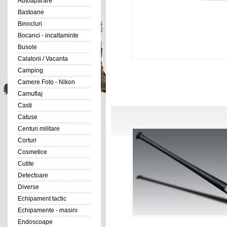
Autoaparare
Bastoane
Binocluri
Bocanci - incaltaminte
Busole
Calatorii / Vacanta
Camping
Camere Foto - Nikon
Camuflaj
Casti
Catuse
Centuri militare
Corturi
Cosmetice
Cutite
Detectoare
Diverse
Echipament tactic
Echipamente - masini
Endoscoape