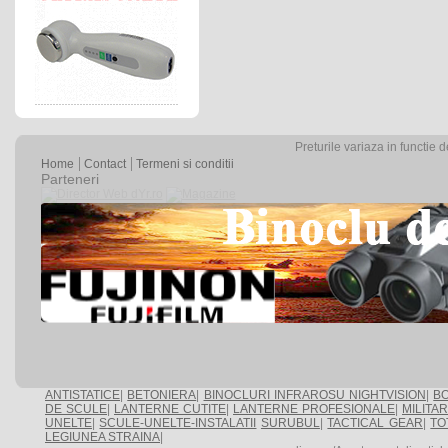
Preturile variaza in functie 
Home
Contact
Termeni si conditii
Parteneri
ANTISTATICE
|
BETONIERA
|
BINOCLURI INFRAROSU NIGHTVISION
|
BO
DE SCULE
|
LANTERNE CUTITE
|
LANTERNE PROFESIONALE
|
MILITA
UNELTE
|
SCULE-UNELTE-INSTALATII
SURUBUL
|
TACTICAL GEAR
|
TO
LEGIUNEA STRAINA
|