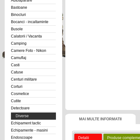
Autoaparare
Bastoane
Binocluri
Bocanci - incaltaminte
Busole
Calatorii / Vacanta
Camping
Camere Foto - Nikon
Camuflaj
Casti
Catuse
Centuri militare
Corturi
Cosmetice
Cutite
Detectoare
Diverse
MAI MULTE INFORMATII
Echipament tactic
Echipamente - masini
Endoscoape
Detalii
Produse compleme