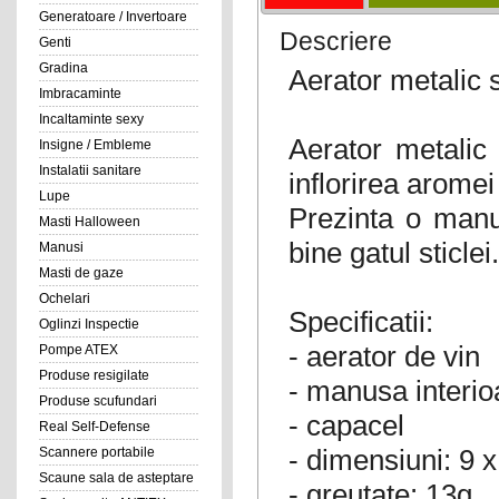
Generatoare / Invertoare
Descriere
Genti
Gradina
Aerator metalic s
Imbracaminte
Incaltaminte sexy
Aerator metalic 
Insigne / Embleme
Instalatii sanitare
inflorirea aromei
Lupe
Prezinta o manu
Masti Halloween
bine gatul sticlei
Manusi
Masti de gaze
Ochelari
Specificatii:
Oglinzi Inspectie
- aerator de vin
Pompe ATEX
Produse resigilate
- manusa interio
Produse scufundari
- capacel
Real Self-Defense
- dimensiuni: 9 
Scannere portabile
Scaune sala de asteptare
- greutate: 13g