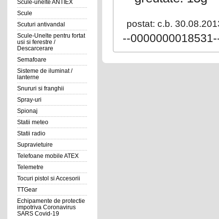
Scule-unelte ANTIEX
Scule
postat: c.b. 30.08.201
Scuturi antivandal
--0000000018531-
Scule-Unelte pentru fortat
usi si ferestre /
Descarcerare
Semafoare
Sisteme de iluminat /
lanterne
Snururi si franghii
Spray-uri
Spionaj
Statii meteo
Statii radio
Supravietuire
Telefoane mobile ATEX
Telemetre
Tocuri pistol si Accesorii
TTGear
Echipamente de protectie
impotriva Coronavirus
SARS Covid-19