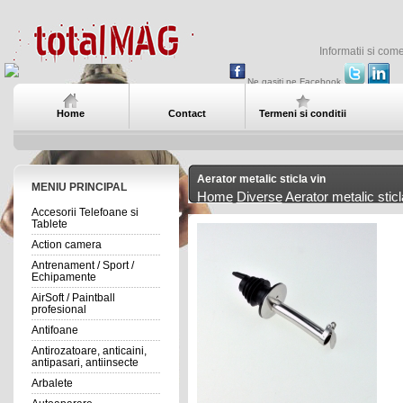
Informatii si com
Ne gasiti pe Facebook
Home
Contact
Termeni si conditii
Aerator metalic sticla vin
MENIU PRINCIPAL
Home
Diverse
Aerator metalic sticl
Accesorii Telefoane si
Tablete
Action camera
Antrenament / Sport /
Echipamente
AirSoft / Paintball
profesional
Antifoane
Antirozatoare, anticaini,
antipasari, antiinsecte
Arbalete