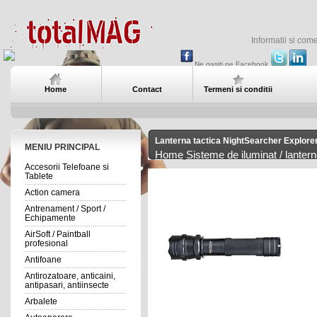
Informatii si com
Ne gasiti pe Facebook
Home
Contact
Termeni si conditii
Lanterna tactica NightSearcher Explore
MENIU PRINCIPAL
Home
Sisteme de iluminat / lanter
Accesorii Telefoane si
Tablete
Action camera
Antrenament / Sport /
Echipamente
AirSoft / Paintball
profesional
Antifoane
Antirozatoare, anticaini,
antipasari, antiinsecte
Arbalete