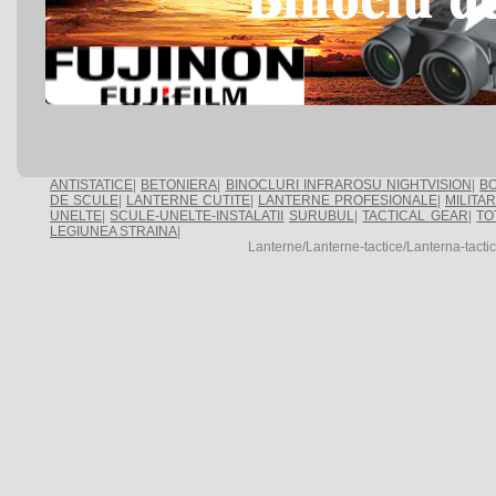
ANTISTATICE
|
BETONIERA
|
BINOCLURI INFRAROSU NIGHTVISION
|
BO
DE SCULE
|
LANTERNE CUTITE
|
LANTERNE PROFESIONALE
|
MILITA
UNELTE
|
SCULE-UNELTE-INSTALATII
SURUBUL
|
TACTICAL GEAR
|
TO
LEGIUNEA STRAINA
|
Lanterne/Lanterne-tactice/Lanterna-tacti