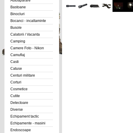
Autoaparare
Bastoane
Binocluri
Bocanci - incaltaminte
Busole
Calatorii / Vacanta
Camping
Camere Foto - Nikon
Camuflaj
Casti
Catuse
Centuri militare
Corturi
Cosmetice
Cutite
Detectoare
Diverse
Echipament tactic
Echipamente - masini
Endoscoape