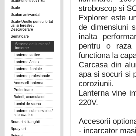
Scule-unelte ANTIEX
stroboscop si S
Scule
Scuturi antivandal
Explorer este un
Scule-Unelte pentru fortat
de dimensiuni s
usi si ferestre /
Descarcerare
inalta performan
Semafoare
pentru o raza 
Sisteme de iluminat /
lanterne
functiona la cap
Lanterne tactice
Lanterne Antiex
Carcasa din alum
Lanterne frontale
apa si socuri si
Lanterne profesionale
coroziunii.
Accesorii lanterna
Proiectoare
Lanterna vine i
Baterii, acumulatori
220V.
Lumini de scena
Lanterne submersibile /
subacvatice
Accesorii option
Snururi si franghii
- incarcator mas
Spray-uri
Spionaj