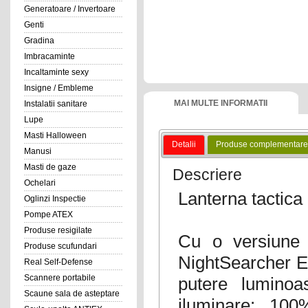
Generatoare / Invertoare
Genti
Gradina
Imbracaminte
Incaltaminte sexy
Insigne / Embleme
MAI MULTE INFORMATII
Instalatii sanitare
Lupe
Masti Halloween
Detalii
Produse complementare
Manusi
Masti de gaze
Descriere
Ochelari
Lanterna tactic
Oglinzi Inspectie
Pompe ATEX
Produse resigilate
Cu o versiune 
Produse scufundari
NightSearcher E
Real Self-Defense
Scannere portabile
putere lumino
Scaune sala de asteptare
iluminare: 10