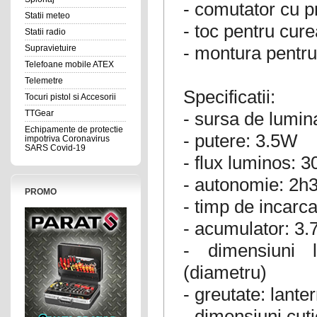
- comutator cu p
Statii meteo
- toc pentru cure
Statii radio
- montura pentr
Supravietuire
Telefoane mobile ATEX
Telemetre
Specificatii:
Tocuri pistol si Accesorii
- sursa de lumi
TTGear
Echipamente de protectie
- putere: 3.5W
impotriva Coronavirus
SARS Covid-19
- flux luminos: 
- autonomie: 2h
PROMO
- timp de incarca
- acumulator: 3.
- dimensiuni
(diametru)
- greutate: lante
- dimensiuni cut