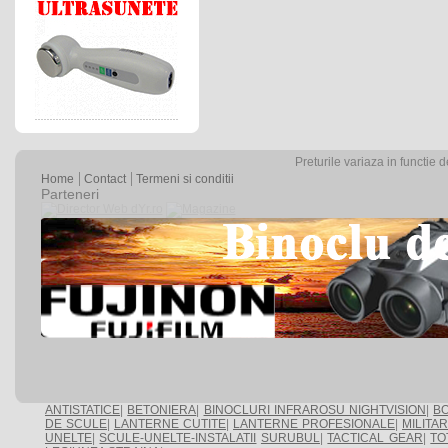
Preturile variaza in functie 
Home
Contact
Termeni si conditii
Parteneri
ANTISTATICE
|
BETONIERA
|
BINOCLURI INFRAROSU NIGHTVISION
|
BO
DE SCULE
|
LANTERNE CUTITE
|
LANTERNE PROFESIONALE
|
MILITA
UNELTE
|
SCULE-UNELTE-INSTALATII
SURUBUL
|
TACTICAL GEAR
|
TO