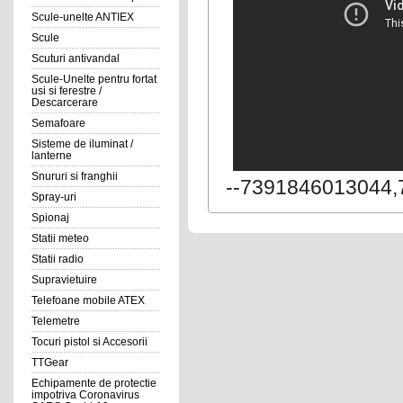
Scule-unelte ANTIEX
Scule
Scuturi antivandal
Scule-Unelte pentru fortat
usi si ferestre /
Descarcerare
Semafoare
Sisteme de iluminat /
lanterne
Snururi si franghii
--7391846013044,
Spray-uri
Spionaj
Statii meteo
Statii radio
Supravietuire
Telefoane mobile ATEX
Telemetre
Tocuri pistol si Accesorii
TTGear
Echipamente de protectie
impotriva Coronavirus