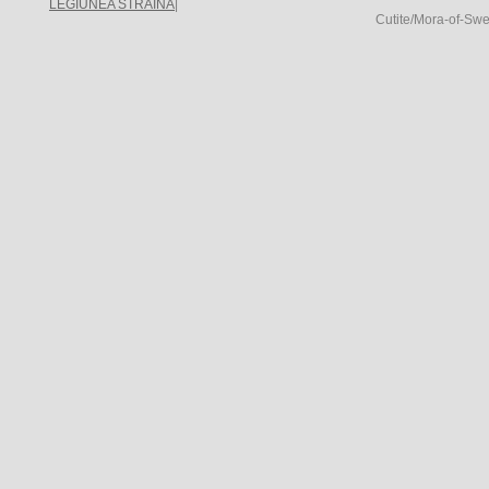
LEGIUNEA STRAINA
|
Cutite/Mora-of-Sw