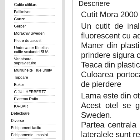
Descriere
Cutite utilitare
Cutit Mora 2000 
Fallkniven
Ganzo
Un cutit de inal
Gerber
fluorescent cu a
Morakniv Sweden
Pietre de ascutit
Maner din plast
Underwater Kinetics-
cutite scafandri SUA
prindere sigura 
Vanatoare-
Teaca din plastic
supravietuire
Multiunelte True Utility
Culoarea portoca
Topoare
de pierdere
Boker
C.JUL.HERBERTZ
Lama este din ot
Extrema Ratio
Acest otel se g
KA-BAR
Sweden.
Detectoare
Diverse
Partea centrala 
Echipament tactic
lateralele sunt r
Echipamente - masini