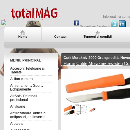
Informatii si com
Ne gasiti pe Facebook
Home
Contact
Termeni si conditii
Cutit Morakniv 2000 Orange editia Neve
MENIU PRINCIPAL
Home
Cutite
Morakniv Sweden
Cut
Accesorii Telefoane si
Tablete
Action camera
Antrenament / Sport /
Echipamente
AirSoft / Paintball
profesional
Antifoane
Antirozatoare, anticaini,
antipasari, antiinsecte
Arbalete