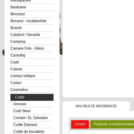
Autoaparare
Bastoane
Binocluri
Bocanci - incaltaminte
Busole
Calatorii / Vacanta
Camping
Camere Foto - Nikon
Camuflaj
Casti
Catuse
Centuri militare
Corturi
Cosmetice
Cutite
Amnare
MAI MULTE INFORMATII
Cold Steel
Condor- EL Salvador
Detalii
Produse complementare
Cutite Damasc
Cutite de bucatarie