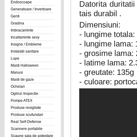
Datorita duritati
Endoscoape
Generatoare / Invertoare
tais durabil .
Genti
Dimensiuni:
Gradina
Imbracaminte
- lungime totala
Incaltaminte sexy
- lungime lama:
Insigne / Embleme
- grosime lama:
Instalatii sanitare
Lupe
- latime lama: 2
Masti Halloween
- greutate: 135g
Manusi
- culoare: portoc
Masti de gaze
Ochelari
Oglinzi Inspectie
Pompe ATEX
Produse resigilate
Produse scufundari
Real Self-Defense
Scannere portabile
Scaune sala de asteptare