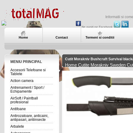
Informatii si com
Ne gasiti pe Facebook
Home
Contact
Termeni si conditii
Cutit Morakniv Bushcraft Survival black
MENIU PRINCIPAL
Home
Cutite
Morakniv Sweden
Cut
Accesorii Telefoane si
Tablete
Action camera
Antrenament / Sport /
Echipamente
AirSoft / Paintball
profesional
Antifoane
Antirozatoare, anticaini,
antipasari, antiinsecte
Arbalete