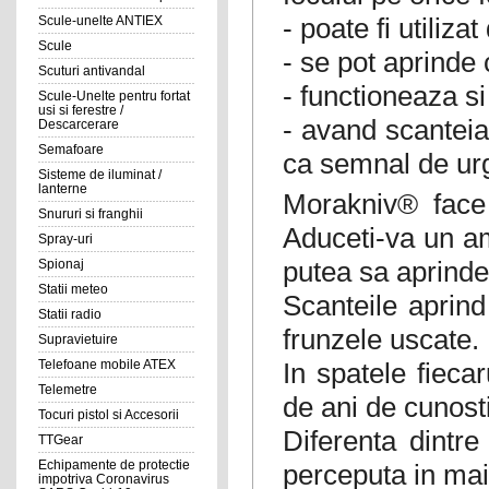
- poate fi utiliza
Scule-unelte ANTIEX
Scule
- se pot aprinde 
Scuturi antivandal
- functioneaza s
Scule-Unelte pentru fortat
usi si ferestre /
- avand scanteia 
Descarcerare
Semafoare
ca semnal de ur
Sisteme de iluminat /
lanterne
Morakniv® face 
Snururi si franghii
Aduceti-va un amn
Spray-uri
putea sa aprindet
Spionaj
Statii meteo
Scanteile aprind
Statii radio
frunzele uscate.
Supravietuire
In spatele fieca
Telefoane mobile ATEX
Telemetre
de ani de cunost
Tocuri pistol si Accesorii
Diferenta dintr
TTGear
Echipamente de protectie
perceputa in mai 
impotriva Coronavirus