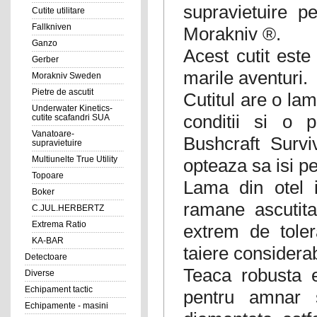
supravietuire p
Cutite utilitare
Fallkniven
Morakniv ®.
Ganzo
Acest cutit este
Gerber
marile aventuri.
Morakniv Sweden
Pietre de ascutit
Cutitul are o lam
Underwater Kinetics-
conditii si o 
cutite scafandri SUA
Vanatoare-
Bushcraft Survi
supravietuire
Multiunelte True Utility
opteaza sa isi pe
Topoare
Lama din otel 
Boker
ramane ascutita
C.JUL.HERBERTZ
Extrema Ratio
extrem de toler
KA-BAR
taiere considerab
Detectoare
Teaca robusta e
Diverse
Echipament tactic
pentru amnar 
Echipamente - masini