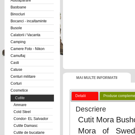
Autoaparare
Bastoane
Binocluri
Bocanci - incaltaminte
Busole
Calatorii / Vacanta
Camping
Camere Foto - Nikon
Camuflaj
Casti
Catuse
Centuri militare
MAI MULTE INFORMATII
Corturi
Cosmetice
Detalii
Produse compleme
Cutite
Amnare
Descriere
Cold Steel
Cutit Mora Bushc
Condor- EL Salvador
Cutite Damasc
Mora of Swed
Cutite de bucatarie