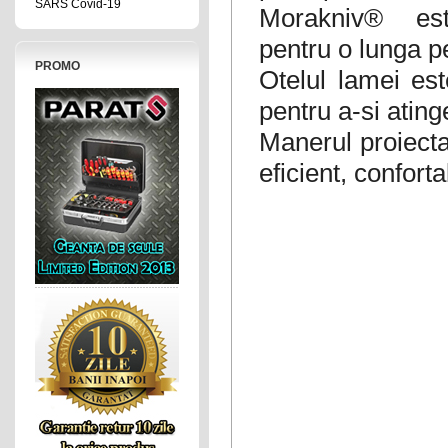
SARS Covid-19
Morakniv® este
pentru o lunga p
PROMO
Otelul lamei est
pentru a-si ating
Manerul proiecta
eficient, conforta