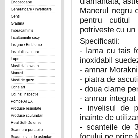
diamantata, astfe
Endoscoape
Manerul negru cu
Generatoare / Invertoare
Genti
pentru cutitul
Gradina
potriveste cu un s
Imbracaminte
Incaltaminte sexy
Specificatii:
Insigne / Embleme
- lama cu tais f
Instalatii sanitare
inoxidabil suedez
Lupe
Masti Halloween
- amnar Morakniv
Manusi
- piatra de ascut
Masti de gaze
- doua clame pe
Ochelari
Oglinzi Inspectie
- amnar integrat
Pompe ATEX
- invelisul de p
Produse resigilate
inainte de utiliza
Produse scufundari
Real Self-Defense
- scanteile de 
Scannere portabile
focului pe orice 
Scaune sala de asteptare