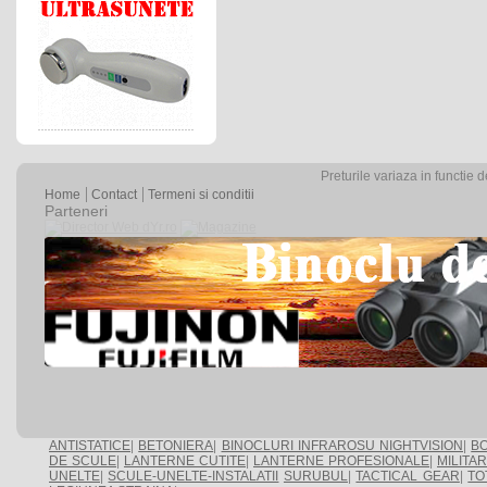
Preturile variaza in functie 
Home
Contact
Termeni si conditii
Parteneri
ANTISTATICE
|
BETONIERA
|
BINOCLURI INFRAROSU NIGHTVISION
|
BO
DE SCULE
|
LANTERNE CUTITE
|
LANTERNE PROFESIONALE
|
MILITA
UNELTE
|
SCULE-UNELTE-INSTALATII
SURUBUL
|
TACTICAL GEAR
|
TO